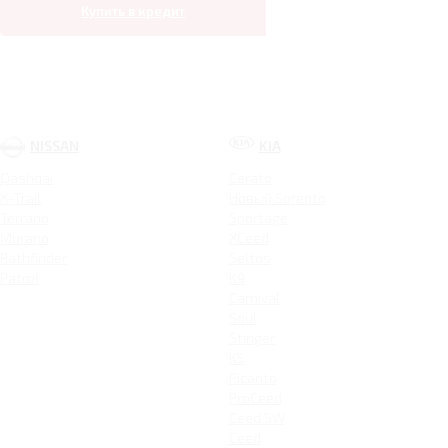
Купить в кредит
NISSAN
KIA
Qashqai
Cerato
X-Trail
Новый Sorento
Terrano
Sportage
Murano
XCeed
Pathfinder
Seltos
Patrol
K9
Carnival
Soul
Stinger
K5
Picanto
ProCeed
Ceed SW
Ceed