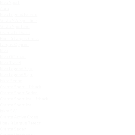
Niva Sport
Aura
Niva Legend Bronto
Vesta SW Sportline
Vesta Sportline
Granta Liftback
Новый Largus Cross
Largus Фургон
Niva
Niva Off-road
Niva Travel
Niva Legend 3 дв.
Niva Legend 5 дв.
Iskra Sedan
Granta Sport Liftback
Granta Sport Sedan
Granta Sportline Liftback
Granta Sportline
Iskra SW
Granta Active Cross
Новый Largus 7 мест
Granta Sedan
Granta Hatchback