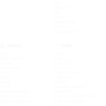
Rio X
Новый Rio
Rio
Optima
Cerato Classic
Rio X-Line
Новый Picanto
RENAULT
CHERY
Logan
Tiggo 4
Logan Stepway
Tiggo 7
Sandero
Tiggo 7 PRO
Новый Duster
Tiggo 4 Pro
Duster
Tiggo 7 Pro Max
Kaptur
Tiggo 8 Pro
Arkana
ARRIZO 8
Koleos
Tiggo 8 Pro MAX NEW
Logan Stepway City
Tiggo 4 NEW
Sandero Stepway
Tiggo 4 Pro 18 YEARS EDITION
Sandero Stepway City
Tiggo 7 Pro MAX NEW
Tiggo 7L