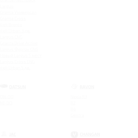
Largus
Granta Универсал
Granta Cross
4x4 Bronto
4x4 Urban 3 дв.
Largus CNG
Granta Drive Active
Largus Фургон CNG
Новый Largus 5 мест
Largus Cross CNG
4x4 Urban 5 дв.
DATSUN
RAVON
ON-DO
Nexia R3
MI-DO
R2
R4
Gentra
JAC
CHANGAN