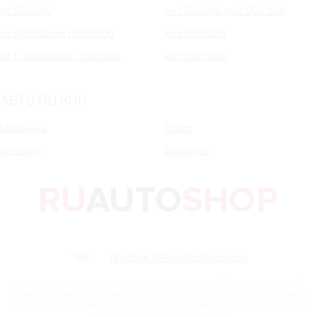
до 500 000
от 1 500 000 до 2 000 000
от 500 000 до 1 000 000
до 2 000 000
от 1 000 000 до 1 500 000
до 3 000 000
АВТО ПО КПП
Механика
Робот
Автомат
Вариатор
feedback@ruautoshop.com
Сайт использует файлы cookie, в том числе для работы сервисов веб-
аналитики (Яндекс.Метрика). Порядок обработки персональных данных и
информации, получаемой с использованием файлов cookie, установлен
Политикой конфиденциальности.