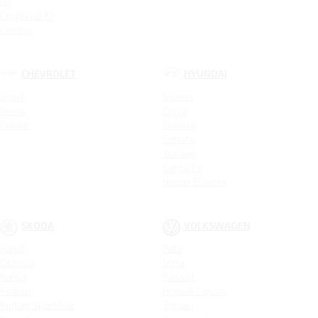
GS
Emgrand X7
Coolray
CHEVROLET
HYUNDAI
Spark
Solaris
Nexia
Creta
Cobalt
Elantra
Sonata
Tucson
Santa Fe
Новая Elantra
SKODA
VOLKSWAGEN
Rapid
Polo
Octavia
Jetta
Karoq
Passat
Kodiaq
Новый Tiguan
Kodiaq Sportline
Tiguan