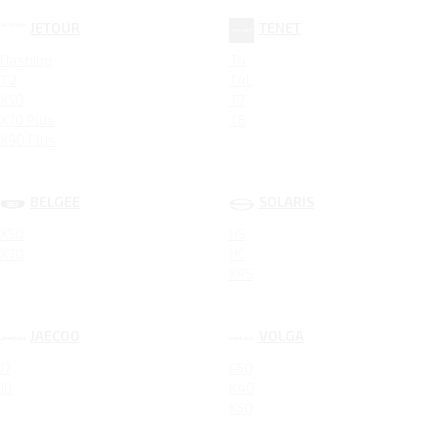
JETOUR
TENET
Dashing
T4
T2
T4L
X50
T7
X70 Plus
T8
X90 Plus
BELGEE
SOLARIS
X50
HS
X70
HC
KRS
JAECOO
VOLGA
J7
C50
J8
K40
K50