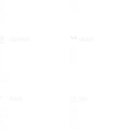
C7
400
S5
500
S5 GT
C5
МОСКВИЧ
LIXIANG
3
L7
5
L8
6
L9
8
M70
M90
ZEEKR
GAC
001
GN8
009
GS5
X
GS8
007
GS8 II