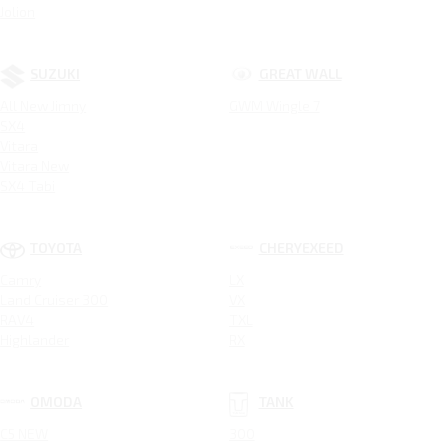
Jolion
SUZUKI
GREAT WALL
All New Jimny
GWM Wingle 7
SX4
Vitara
Vitara New
SX4 Tabi
TOYOTA
CHERYEXEED
Camry
LX
Land Cruiser 300
VX
RAV4
TXL
Highlander
RX
OMODA
TANK
C5 NEW
300