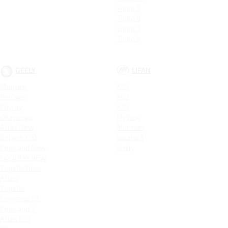
Tiggo 9
Tiggo 8
Tiggo 3
Tiggo 5
GEELY
LIFAN
Monjaro
X50
Preface
X60
Cityray
X70
Okavango
MyWay
Atlas New
Murman
Belgee X50
Solano II
Emgrand New
Smily
COOLRAY NEW
Tugella New
Atlas
Tugella
Emgrand GT
Emgrand 7
Atlas Pro