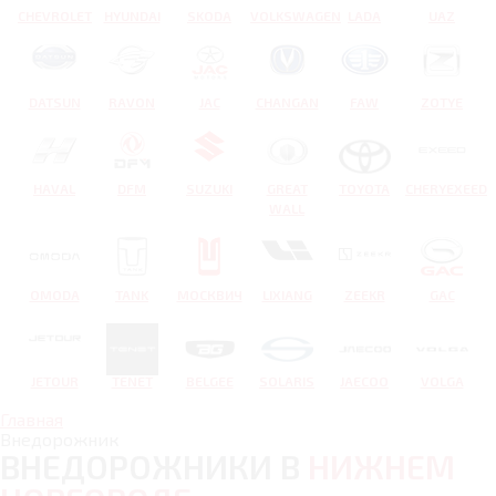
CHEVROLET
HYUNDAI
SKODA
VOLKSWAGEN
LADA
UAZ
DATSUN
RAVON
JAC
CHANGAN
FAW
ZOTYE
HAVAL
DFM
SUZUKI
GREAT
TOYOTA
CHERYEXEED
WALL
OMODA
TANK
МОСКВИЧ
LIXIANG
ZEEKR
GAC
JETOUR
TENET
BELGEE
SOLARIS
JAECOO
VOLGA
Главная
Внедорожник
ВНЕДОРОЖНИКИ В
НИЖНЕМ