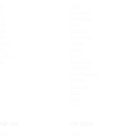
S3
UNI-K
S5
CS95 New
T6
Hunter Plus
JS4
CS95
JS6
LAMORE
S7
EADO PLUS
IEV7S
ALSVIN
JS3
UNI-V
T8 Pro
UNI-T
J7
CS85 COUPE
CS55 PLUS
CS35 Plus New
CS75FL
CS35 Plus
CS35
CS75
CS55
FAW
ZOTYE
X40
T600