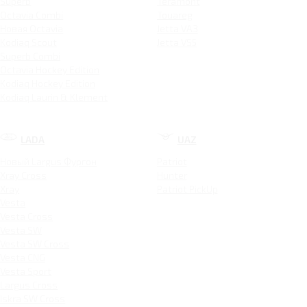
Superb
Teramont
Octavia Combi
Touareg
Новая Octavia
Jetta VA3
Kodiaq Scout
Jetta VS5
Superb Combi
Octavia Hockey Edition
Kodiaq Hockey Edition
Kodiaq Laurin & Klement
LADA
UAZ
Новый Largus Фургон
Patriot
Xray Cross
Hunter
Xray
Patriot PickUp
Vesta
Vesta Cross
Vesta SW
Vesta SW Cross
Vesta CNG
Vesta Sport
Largus Cross
Iskra SW Cross