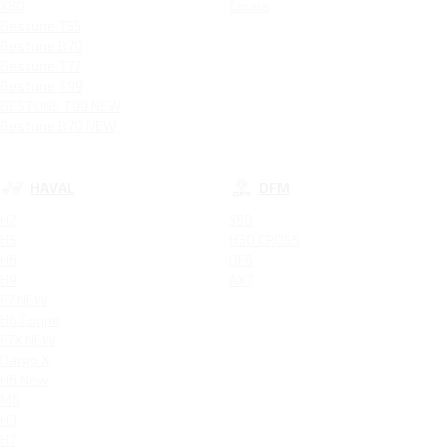
X80
Coupa
Bestune T55
Bestune B70
Bestune T77
Bestune T99
BESTUNE T99 NEW
Bestune B70 NEW
HAVAL
DFM
H2
580
H5
H30 CROSS
H6
DF6
H9
AX7
F7 NEW
H6 Coupe
F7X NEW
Dargo X
H6 New
M6
H3
H7