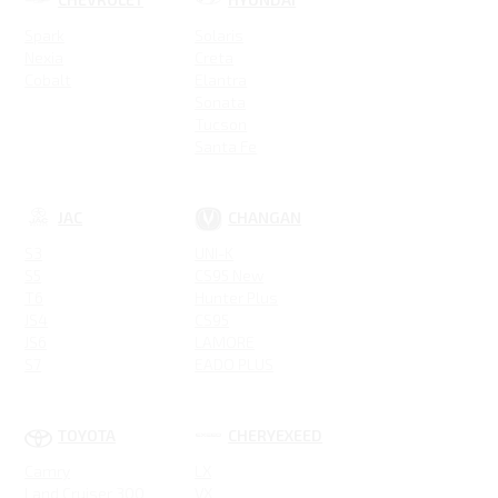
Spark
Solaris
Nexia
Creta
Cobalt
Elantra
Sonata
Tucson
Santa Fe
Новая Elantra
JAC
CHANGAN
S3
UNI-K
S5
CS95 New
T6
Hunter Plus
JS4
CS95
JS6
LAMORE
S7
EADO PLUS
IEV7S
ALSVIN
JS3
UNI-V
T8 Pro
UNI-T
TOYOTA
CHERYEXEED
J7
CS85 COUPE
Camry
LX
CS55 PLUS
Land Cruiser 300
VX
CS35 Plus New