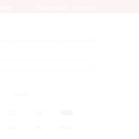
леров
Обратная связь
Контакты
оиска самых выгодных предложений
Кредит
LADA
UAZ
DATSUN