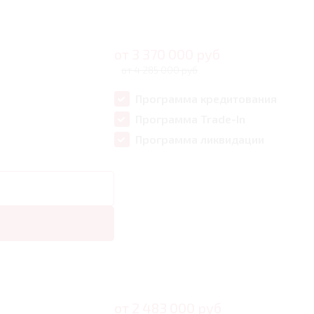
от
3 370 000
руб
от 4 285 000 руб
Программа кредитования
Программа Trade-In
Программа ликвидации
от
2 483 000
руб