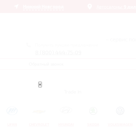
Нижний Новгород
Автосалоны:
9 ди
– сервис п
Получить лучшее предложение
8 (800) 444-75-09
Обратный звонок
×
Trade In
LIFAN
CHEVROLET
HYUNDAI
SKODA
VOLKSWAGEN