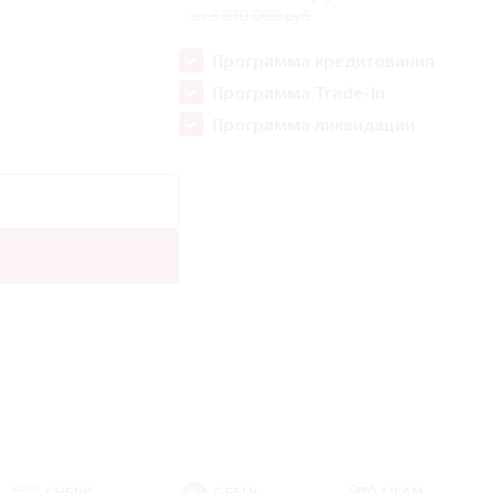
от 3 010 000 руб
Программа кредитования
Программа Trade-In
Программа ликвидации
CHERY
GEELY
LIFAN