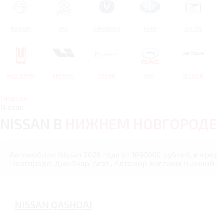
RAVON
JAC
CHANGAN
FAW
ZOTYE
МОСКВИЧ
LIXIANG
ZEEKR
GAC
JETOUR
Главная
Nissan
NISSAN В
НИЖНЕМ НОВГОРОДЕ
Автомобили Nissan 2026 года от 1690000 рублей, в кр
Новгороде: Джейкар, Агат , Автомир Богемия Нижний 
NISSAN QASHQAI