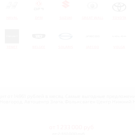
HAVAL
DFM
SUZUKI
GREAT WALL
TOYOTA
TENET
BELGEE
SOLARIS
JAECOO
VOLGA
едит от 14961 рублей в месяц. Самые выгодные предложен
Новгород, Автоцентр Злата, Фольксваген Центр Нижний Н
от
1 233 000
руб
от 2 337 000 руб