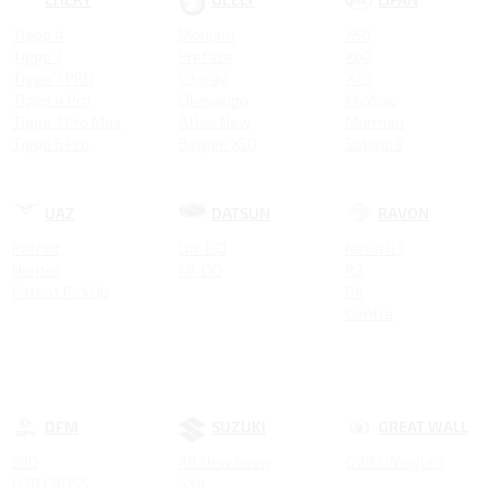
Tiggo 4
Monjaro
X50
Tiggo 7
Preface
X60
Tiggo 7 PRO
Cityray
X70
Tiggo 4 Pro
Okavango
MyWay
Tiggo 7 Pro Max
Atlas New
Murman
Tiggo 8 Pro
Belgee X50
Solano II
ARRIZO 8
Emgrand New
Smily
Tiggo 8 Pro MAX NEW
COOLRAY NEW
Tiggo 4 NEW
Tugella New
UAZ
DATSUN
RAVON
Tiggo 4 Pro 18 YEARS EDITION
Atlas
Patriot
ON-DO
Nexia R3
Tiggo 7 Pro MAX NEW
Tugella
Hunter
MI-DO
R2
Tiggo 7L
Emgrand GT
Patriot PickUp
R4
Tiggo 9
Emgrand 7
Gentra
Tiggo 8
Atlas Pro
Tiggo 3
GS
Tiggo 5
Emgrand X7
Coolray
DFM
SUZUKI
GREAT WALL
580
All New Jimny
GWM Wingle 7
H30 CROSS
SX4