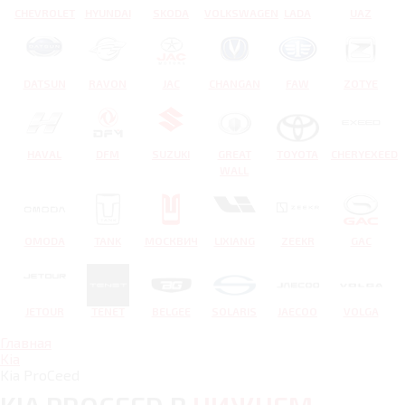
CHEVROLET
HYUNDAI
SKODA
VOLKSWAGEN
LADA
UAZ
DATSUN
RAVON
JAC
CHANGAN
FAW
ZOTYE
HAVAL
DFM
SUZUKI
GREAT
TOYOTA
CHERYEXEED
WALL
OMODA
TANK
МОСКВИЧ
LIXIANG
ZEEKR
GAC
JETOUR
TENET
BELGEE
SOLARIS
JAECOO
VOLGA
Главная
Kia
Kia ProCeed