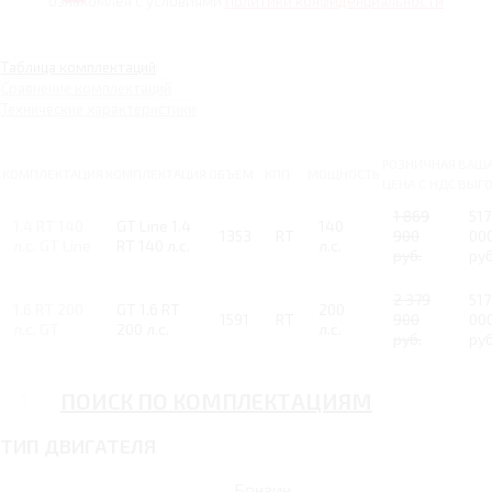
ознакомлен с условиями
Политики конфиденциальности
Таблица комплектаций
Сравнение комплектаций
Технические характеристики
РОЗНИЧНАЯ
ВАШ
КОМПЛЕКТАЦИЯ
КОМПЛЕКТАЦИЯ
ОБЪЕМ
КПП
МОЩНОСТЬ
ЦЕНА С НДС
ВЫГ
1 869
517
1.4 RT 140
GT Line 1.4
140
1353
RT
900
00
л.с. GT Line
RT 140 л.с.
л.с.
руб.
руб
2 379
517
1.6 RT 200
GT 1.6 RT
200
1591
RT
900
00
л.с. GT
200 л.с.
л.с.
руб.
руб
ПОИСК ПО КОМПЛЕКТАЦИЯМ
ТИП ДВИГАТЕЛЯ
Бензин