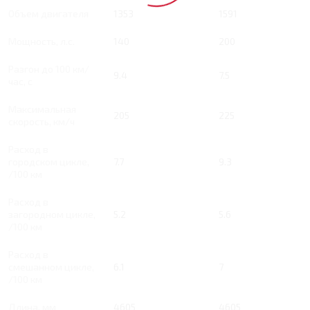
Объем двигателя
1353
1591
Мощность, л.с.
140
200
Разгон до 100 км/
9.4
7.5
час, с
Максимальная
205
225
скорость, км/ч
Расход в
городском цикле,
7.7
9.3
/100 км
Расход в
загородном цикле,
5.2
5.6
/100 км
Расход в
смешанном цикле,
6.1
7
/100 км
Длина, мм
4605
4605