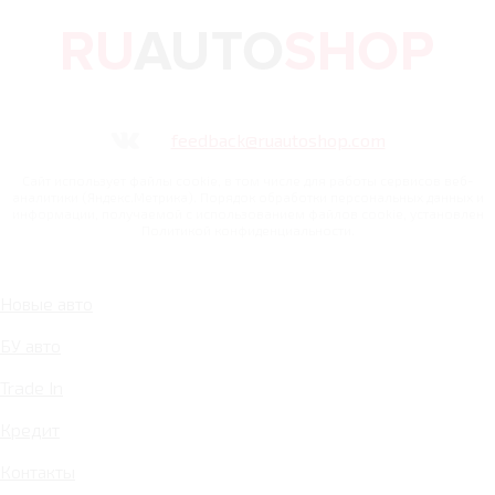
feedback@ruautoshop.com
Сайт использует файлы cookie, в том числе для работы сервисов веб-
аналитики (Яндекс.Метрика). Порядок обработки персональных данных и
информации, получаемой с использованием файлов cookie, установлен
Политикой конфиденциальности.
Новые авто
БУ авто
Trade In
Кредит
Контакты