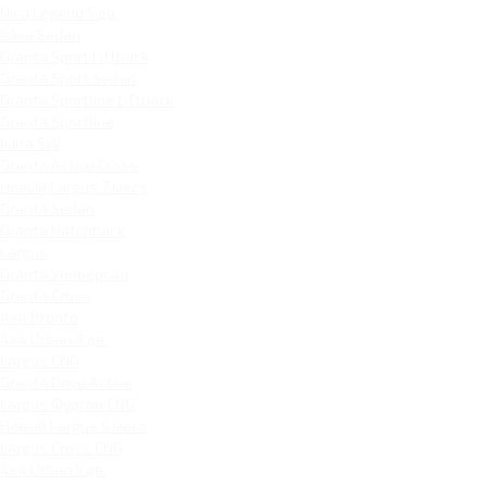
Niva Legend 5 дв.
Iskra Sedan
Granta Sport Liftback
Granta Sport Sedan
Granta Sportline Liftback
Granta Sportline
Iskra SW
Granta Active Cross
Новый Largus 7 мест
Granta Sedan
Granta Hatchback
Largus
Granta Универсал
Granta Cross
4x4 Bronto
4x4 Urban 3 дв.
Largus CNG
Granta Drive Active
Largus Фургон CNG
Новый Largus 5 мест
Largus Cross CNG
4x4 Urban 5 дв.