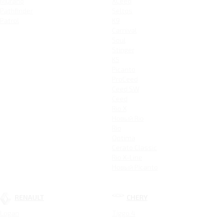
Murano
XCeed
Pathfinder
Seltos
Patrol
K9
Carnival
Soul
Stinger
K5
Picanto
ProCeed
Ceed SW
Ceed
Rio X
Новый Rio
Rio
Optima
Cerato Classic
Rio X-Line
Новый Picanto
RENAULT
CHERY
Logan
Tiggo 4