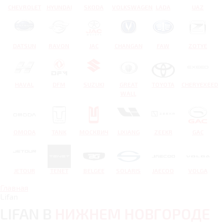
CHEVROLET
HYUNDAI
SKODA
VOLKSWAGEN
LADA
UAZ
DATSUN
RAVON
JAC
CHANGAN
FAW
ZOTYE
HAVAL
DFM
SUZUKI
GREAT
TOYOTA
CHERYEXEED
WALL
OMODA
TANK
МОСКВИЧ
LIXIANG
ZEEKR
GAC
JETOUR
TENET
BELGEE
SOLARIS
JAECOO
VOLGA
Главная
Lifan
LIFAN В
НИЖНЕМ НОВГОРОДЕ