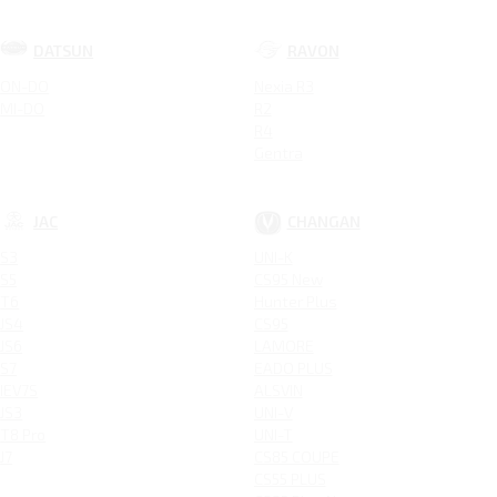
DATSUN
RAVON
ON-DO
Nexia R3
MI-DO
R2
R4
Gentra
JAC
CHANGAN
S3
UNI-K
S5
CS95 New
T6
Hunter Plus
JS4
CS95
JS6
LAMORE
S7
EADO PLUS
IEV7S
ALSVIN
JS3
UNI-V
T8 Pro
UNI-T
J7
CS85 COUPE
CS55 PLUS