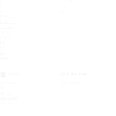
H5
H30 CROSS
H6
DF6
H9
AX7
F7 NEW
H6 Coupe
F7X NEW
Dargo X
H6 New
M6
H3
H7
Jolion
SUZUKI
GREAT WALL
All New Jimny
GWM Wingle 7
SX4
Vitara
Vitara New
SX4 Tabi