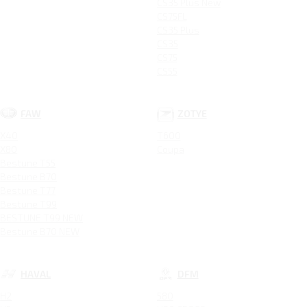
CS35 Plus New
CS75FL
CS35 Plus
CS35
CS75
CS55
FAW
ZOTYE
X40
T600
X80
Coupa
Bestune T55
Bestune B70
Bestune T77
Bestune T99
BESTUNE T99 NEW
Bestune B70 NEW
HAVAL
DFM
H2
580