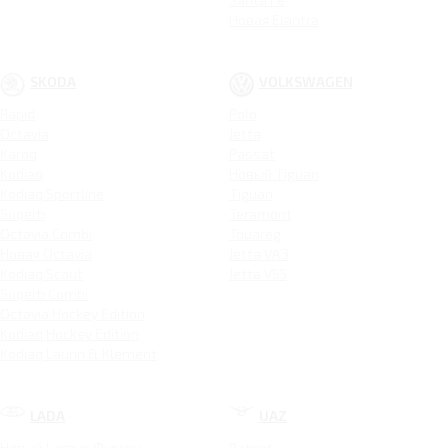
Новая Elantra
SKODA
VOLKSWAGEN
Rapid
Polo
Octavia
Jetta
Karoq
Passat
Kodiaq
Новый Tiguan
Kodiaq Sportline
Tiguan
Superb
Teramont
Octavia Combi
Touareg
Новая Octavia
Jetta VA3
Kodiaq Scout
Jetta VS5
Superb Combi
Octavia Hockey Edition
Kodiaq Hockey Edition
Kodiaq Laurin & Klement
LADA
UAZ
Новый Largus Фургон
Patriot