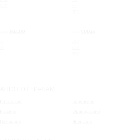
X70
HC
KRS
JAECOO
VOLGA
J7
C50
J8
K40
K50
АВТО ПО СТРАНАМ
Китайские
Корейские
Русские
Французские
Немецкие
Японские