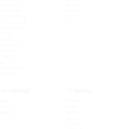
Atlas New
Murman
Belgee X50
Solano II
Emgrand New
Smily
COOLRAY NEW
Tugella New
Atlas
Tugella
Emgrand GT
Emgrand 7
Atlas Pro
GS
Emgrand X7
Coolray
CHEVROLET
HYUNDAI
Spark
Solaris
Nexia
Creta
Cobalt
Elantra
Sonata
Tucson
Santa Fe