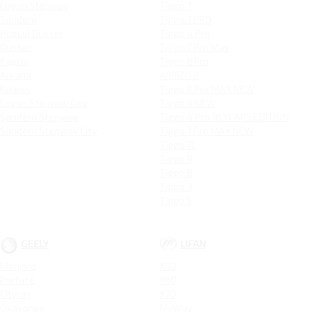
Logan Stepway
Tiggo 7
Sandero
Tiggo 7 PRO
Новый Duster
Tiggo 4 Pro
Duster
Tiggo 7 Pro Max
Kaptur
Tiggo 8 Pro
Arkana
ARRIZO 8
Koleos
Tiggo 8 Pro MAX NEW
Logan Stepway City
Tiggo 4 NEW
Sandero Stepway
Tiggo 4 Pro 18 YEARS EDITION
Sandero Stepway City
Tiggo 7 Pro MAX NEW
Tiggo 7L
Tiggo 9
Tiggo 8
Tiggo 3
Tiggo 5
GEELY
LIFAN
Monjaro
X50
Preface
X60
Cityray
X70
Okavango
MyWay