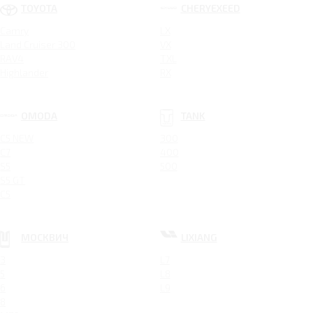
TOYOTA
CHERYEXEED
Camry
LX
Land Cruiser 300
VX
RAV4
TXL
Highlander
RX
OMODA
TANK
C5 NEW
300
C7
400
S5
500
S5 GT
C5
МОСКВИЧ
LIXIANG
3
L7
5
L8
6
L9
8