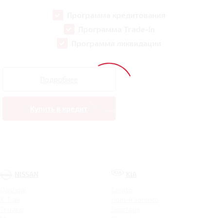
Программа кредитования
Программа Trade-In
Программа ликвидации
Подробнее
Купить в кредит
NISSAN
KIA
Qashqai
Cerato
X-Trail
Новый Sorento
Terrano
Sportage