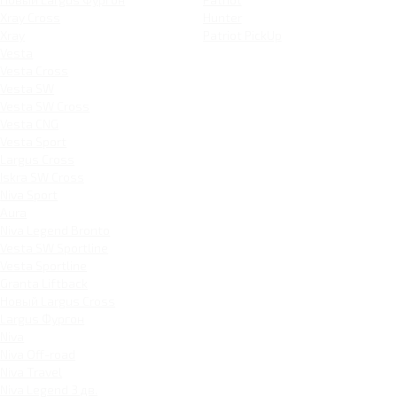
Xray Cross
Hunter
Xray
Patriot PickUp
Vesta
Vesta Cross
Vesta SW
Vesta SW Cross
Vesta CNG
Vesta Sport
Largus Cross
Iskra SW Cross
Niva Sport
Aura
Niva Legend Bronto
Vesta SW Sportline
Vesta Sportline
Granta Liftback
Новый Largus Cross
Largus Фургон
Niva
Niva Off-road
Niva Travel
Niva Legend 3 дв.