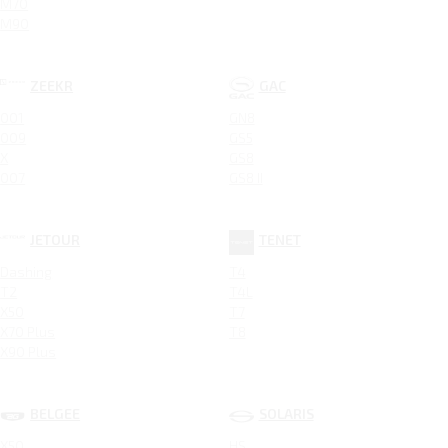
M70
M90
ZEEKR
GAC
001
GN8
009
GS5
X
GS8
007
GS8 II
JETOUR
TENET
Dashing
T4
T2
T4L
X50
T7
X70 Plus
T8
X90 Plus
BELGEE
SOLARIS
X50
HS