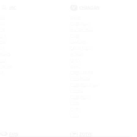
JAC
CHANGAN
S3
UNI-K
S5
CS95 New
T6
Hunter Plus
JS4
CS95
JS6
LAMORE
S7
EADO PLUS
IEV7S
ALSVIN
JS3
UNI-V
T8 Pro
UNI-T
J7
CS85 COUPE
CS55 PLUS
CS35 Plus New
CS75FL
CS35 Plus
CS35
CS75
CS55
FAW
ZOTYE