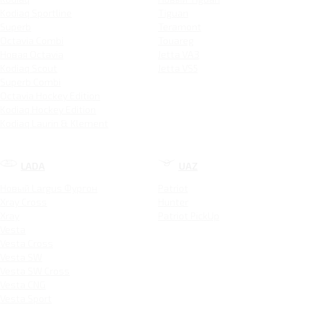
Kodiaq Sportline
Tiguan
Superb
Teramont
Octavia Combi
Touareg
Новая Octavia
Jetta VA3
Kodiaq Scout
Jetta VS5
Superb Combi
Octavia Hockey Edition
Kodiaq Hockey Edition
Kodiaq Laurin & Klement
LADA
UAZ
Новый Largus Фургон
Patriot
Xray Cross
Hunter
Xray
Patriot PickUp
Vesta
Vesta Cross
Vesta SW
Vesta SW Cross
Vesta CNG
Vesta Sport