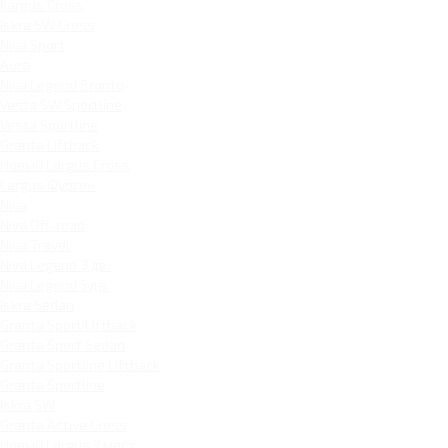
Largus Cross
Iskra SW Cross
Niva Sport
Aura
Niva Legend Bronto
Vesta SW Sportline
Vesta Sportline
Granta Liftback
Новый Largus Cross
Largus Фургон
Niva
Niva Off-road
Niva Travel
Niva Legend 3 дв.
Niva Legend 5 дв.
Iskra Sedan
Granta Sport Liftback
Granta Sport Sedan
Granta Sportline Liftback
Granta Sportline
Iskra SW
Granta Active Cross
Новый Largus 7 мест