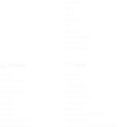
Ceed SW
Ceed
Rio X
Новый Rio
Rio
Optima
Cerato Classic
Rio X-Line
Новый Picanto
RENAULT
CHERY
Logan
Tiggo 4
Logan Stepway
Tiggo 7
Sandero
Tiggo 7 PRO
Новый Duster
Tiggo 4 Pro
Duster
Tiggo 7 Pro Max
Kaptur
Tiggo 8 Pro
Arkana
ARRIZO 8
Koleos
Tiggo 8 Pro MAX NEW
Logan Stepway City
Tiggo 4 NEW
Sandero Stepway
Tiggo 4 Pro 18 YEARS EDITION