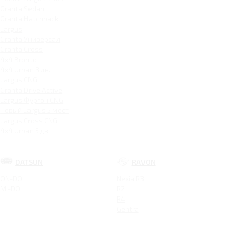
Granta Sedan
Granta Hatchback
Largus
Granta Универсал
Granta Cross
4x4 Bronto
4x4 Urban 3 дв.
Largus CNG
Granta Drive Active
Largus Фургон CNG
Новый Largus 5 мест
Largus Cross CNG
4x4 Urban 5 дв.
DATSUN
RAVON
ON-DO
Nexia R3
MI-DO
R2
R4
Gentra