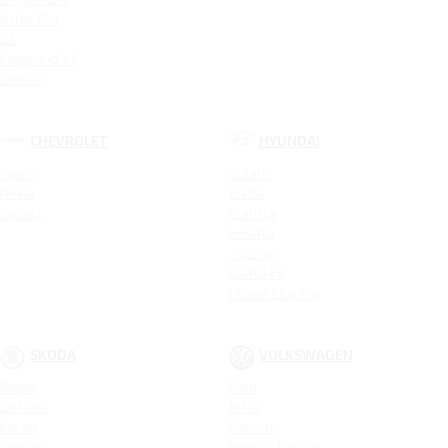
Atlas Pro
GS
Emgrand X7
Coolray
CHEVROLET
HYUNDAI
Spark
Solaris
Nexia
Creta
Cobalt
Elantra
Sonata
Tucson
Santa Fe
Новая Elantra
SKODA
VOLKSWAGEN
Rapid
Polo
Octavia
Jetta
Karoq
Passat
Kodiaq
Новый Tiguan