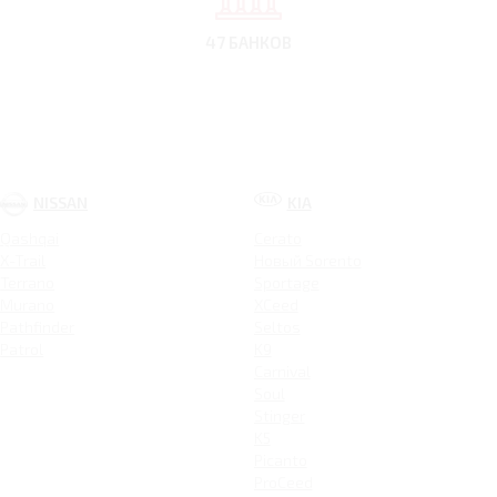
47 БАНКОВ
NISSAN
KIA
Qashqai
Cerato
X-Trail
Новый Sorento
Terrano
Sportage
Murano
XCeed
Pathfinder
Seltos
Patrol
K9
Carnival
Soul
Stinger
K5
Picanto
ProCeed