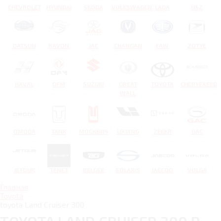
CHEVROLET
HYUNDAI
SKODA
VOLKSWAGEN
LADA
UAZ
DATSUN
RAVON
JAC
CHANGAN
FAW
ZOTYE
HAVAL
DFM
SUZUKI
GREAT
TOYOTA
CHERYEXEED
WALL
OMODA
TANK
МОСКВИЧ
LIXIANG
ZEEKR
GAC
JETOUR
TENET
BELGEE
SOLARIS
JAECOO
VOLGA
Главная
Toyota
toyota Land Cruiser 300