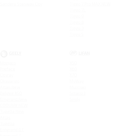
Sandero Stepway City
Tiggo 7 Pro MAX NEW
Tiggo 7L
Tiggo 9
Tiggo 8
Tiggo 3
Tiggo 5
GEELY
LIFAN
Monjaro
X50
Preface
X60
Cityray
X70
Okavango
MyWay
Atlas New
Murman
Belgee X50
Solano II
Emgrand New
Smily
COOLRAY NEW
Tugella New
Atlas
Tugella
Emgrand GT
Emgrand 7