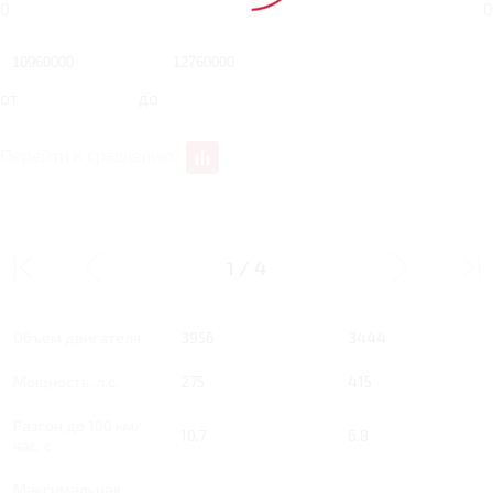
0
0
от
до
Перейти к сравнению
4 AT 275 Л.С. AX
3.4 AT 415 Л.С. VX
1
/
4
Тип двигателя
Бензин
Бензин
Объем двигателя
3956
3444
Мощность, л.с.
275
415
Разгон до 100 км/
10.7
6.8
час, с
Максимальная