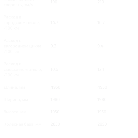
190
210
скорость, км/ч
Расход в
городском цикле,
14.7
16.7
/100 км
Расход в
загородном цикле,
9.3
9.4
/100 км
Расход в
смешанном цикле,
10.6
12.1
/100 км
Длина, мм
4950
4950
Ширина, мм
1980
1980
Высота, мм
1950
1950
Колесная база, мм
2850
2850