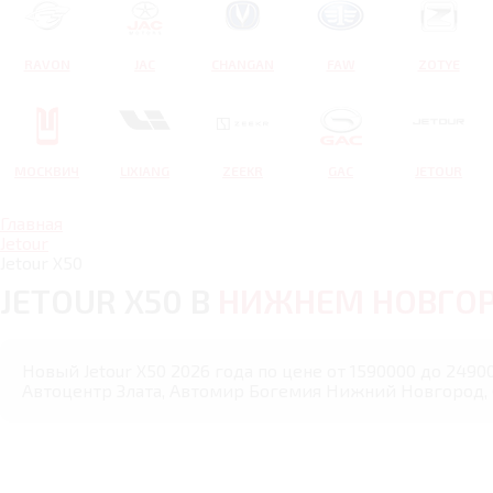
RAVON
JAC
CHANGAN
FAW
ZOTYE
МОСКВИЧ
LIXIANG
ZEEKR
GAC
JETOUR
Главная
Jetour
Jetour X50
JETOUR X50 В
НИЖНЕМ НОВГО
Новый Jetour X50 2026 года по цене от 1590000 до 249
Автоцентр Злата, Автомир Богемия Нижний Новгород,