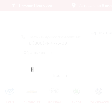
Нижний Новгород
Автосалоны:
9 ди
– сервис п
Получить лучшее предложение
8 (800) 444-75-09
Обратный звонок
×
Trade In
LIFAN
CHEVROLET
HYUNDAI
SKODA
VOLKSWAGEN