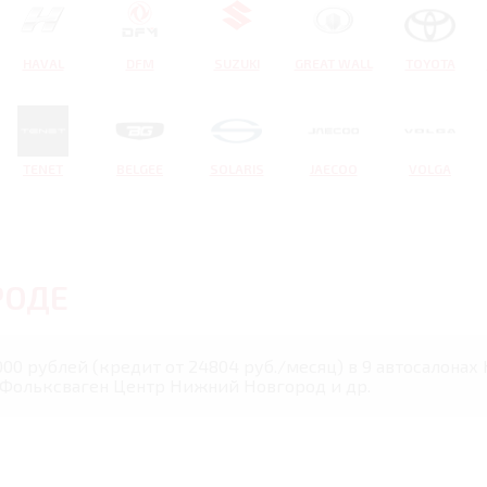
HAVAL
DFM
SUZUKI
GREAT WALL
TOYOTA
TENET
BELGEE
SOLARIS
JAECOO
VOLGA
РОДЕ
0000 рублей (кредит от 24804 руб./месяц) в 9 автосалона
 Фольксваген Центр Нижний Новгород и др.