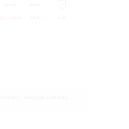
CHERYEXEED
OMODA
TANK
х Нижнего Новгорода: Джейкар,