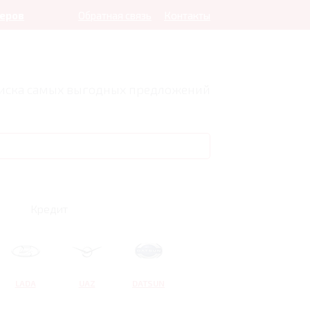
леров
Обратная связь
Контакты
оиска самых выгодных предложений
Кредит
LADA
UAZ
DATSUN