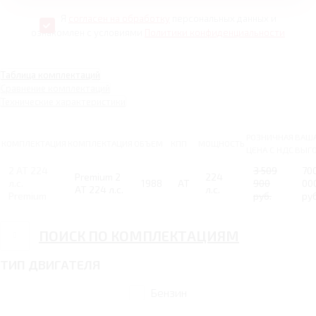
Я
согласен на обработку
персональных данных и
ознакомлен с условиями
Политики конфиденциальности
Таблица комплектаций
Сравнение комплектаций
Технические характеристики
РОЗНИЧНАЯ
ВАШ
КОМПЛЕКТАЦИЯ
КОМПЛЕКТАЦИЯ
ОБЪЕМ
КПП
МОЩНОСТЬ
ЦЕНА С НДС
ВЫГ
2 AT 224
3 509
70
Premium 2
224
л.с.
1988
AT
900
00
AT 224 л.с.
л.с.
Premium
руб.
руб
ПОИСК ПО КОМПЛЕКТАЦИЯМ
ТИП ДВИГАТЕЛЯ
Бензин