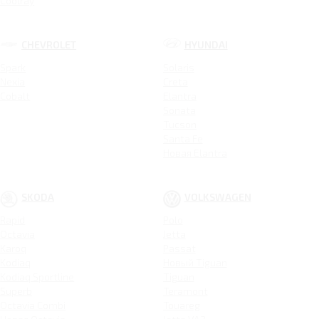
Coolray
CHEVROLET
HYUNDAI
Spark
Solaris
Nexia
Creta
Cobalt
Elantra
Sonata
Tucson
Santa Fe
Новая Elantra
SKODA
VOLKSWAGEN
Rapid
Polo
Octavia
Jetta
Karoq
Passat
Kodiaq
Новый Tiguan
Kodiaq Sportline
Tiguan
Superb
Teramont
Octavia Combi
Touareg