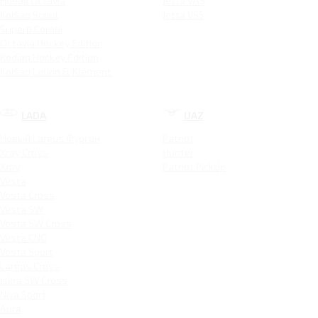
Новая Octavia
Jetta VA3
Kodiaq Scout
Jetta VS5
Superb Combi
Octavia Hockey Edition
Kodiaq Hockey Edition
Kodiaq Laurin & Klement
LADA
UAZ
Новый Largus Фургон
Patriot
Xray Cross
Hunter
Xray
Patriot PickUp
Vesta
Vesta Cross
Vesta SW
Vesta SW Cross
Vesta CNG
Vesta Sport
Largus Cross
Iskra SW Cross
Niva Sport
Aura