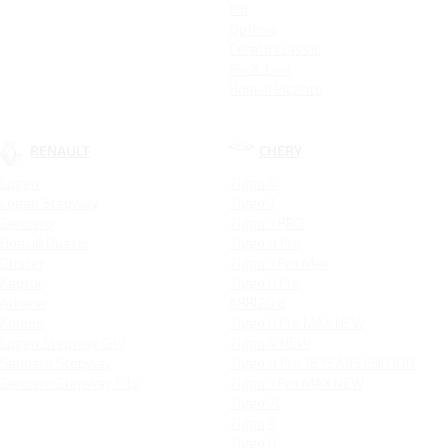
Rio
Optima
Cerato Classic
Rio X-Line
Новый Picanto
RENAULT
CHERY
Logan
Tiggo 4
Logan Stepway
Tiggo 7
Sandero
Tiggo 7 PRO
Новый Duster
Tiggo 4 Pro
Duster
Tiggo 7 Pro Max
Kaptur
Tiggo 8 Pro
Arkana
ARRIZO 8
Koleos
Tiggo 8 Pro MAX NEW
Logan Stepway City
Tiggo 4 NEW
Sandero Stepway
Tiggo 4 Pro 18 YEARS EDITION
Sandero Stepway City
Tiggo 7 Pro MAX NEW
Tiggo 7L
Tiggo 9
Tiggo 8