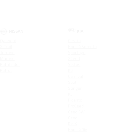
NISSAN
KIA
Qashqai
Cerato
X-Trail
Новый Sorento
Terrano
Sportage
Murano
XCeed
Pathfinder
Seltos
Patrol
K9
Carnival
Soul
Stinger
K5
Picanto
ProCeed
Ceed SW
Ceed
Rio X
Новый Rio