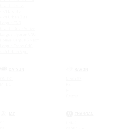
Granta Cross
4x4 Bronto
4x4 Urban 3 дв.
Largus CNG
Granta Drive Active
Largus Фургон CNG
Новый Largus 5 мест
Largus Cross CNG
4x4 Urban 5 дв.
DATSUN
RAVON
ON-DO
Nexia R3
MI-DO
R2
R4
Gentra
JAC
CHANGAN
S3
UNI-K
S5
CS95 New