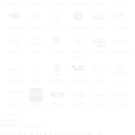
CHEVROLET
HYUNDAI
SKODA
VOLKSWAGEN
LADA
UAZ
DATSUN
RAVON
JAC
CHANGAN
FAW
ZOTYE
HAVAL
DFM
SUZUKI
GREAT
TOYOTA
CHERYEXEED
WALL
OMODA
TANK
МОСКВИЧ
LIXIANG
ZEEKR
GAC
JETOUR
TENET
BELGEE
SOLARIS
JAECOO
VOLGA
Главная
Changan
Changan CS85 COUPE