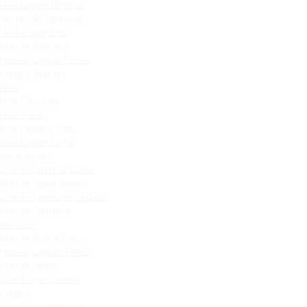
Niva Legend Bronto
Vesta SW Sportline
Vesta Sportline
Granta Liftback
Новый Largus Cross
Largus Фургон
Niva
Niva Off-road
Niva Travel
Niva Legend 3 дв.
Niva Legend 5 дв.
Iskra Sedan
Granta Sport Liftback
Granta Sport Sedan
Granta Sportline Liftback
Granta Sportline
Iskra SW
Granta Active Cross
Новый Largus 7 мест
Granta Sedan
Granta Hatchback
Largus
Granta Универсал