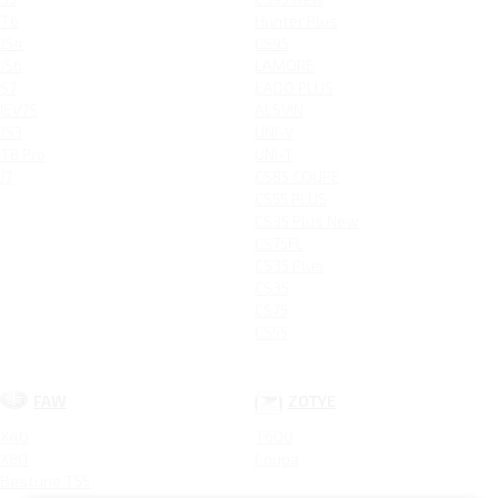
T6
Hunter Plus
JS4
CS95
JS6
LAMORE
S7
EADO PLUS
IEV7S
ALSVIN
JS3
UNI-V
T8 Pro
UNI-T
J7
CS85 COUPE
CS55 PLUS
CS35 Plus New
CS75FL
CS35 Plus
CS35
CS75
CS55
FAW
ZOTYE
X40
T600
X80
Coupa
Bestune T55