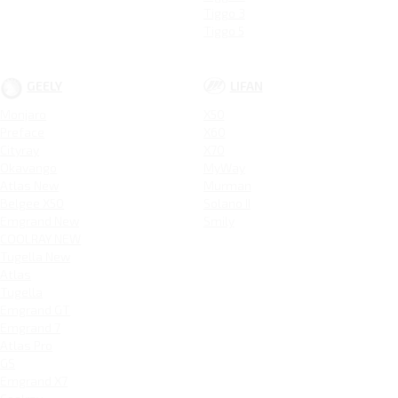
Tiggo 3
Tiggo 5
GEELY
LIFAN
Monjaro
X50
Preface
X60
Cityray
X70
Okavango
MyWay
Atlas New
Murman
Belgee X50
Solano II
Emgrand New
Smily
COOLRAY NEW
Tugella New
Atlas
Tugella
Emgrand GT
Emgrand 7
Atlas Pro
GS
Emgrand X7