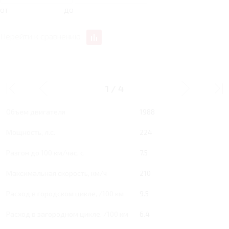
от
до
Перейти к сравнению
2 AT 224 Л.С. PREMIUM
1
/
4
Тип двигателя
Бензин
Объем двигателя
1988
Мощность, л.с.
224
Разгон до 100 км/час, с
7.5
Максимальная скорость, км/ч
210
Расход в городском цикле, /100 км
9.5
Расход в загородном цикле, /100 км
6.4