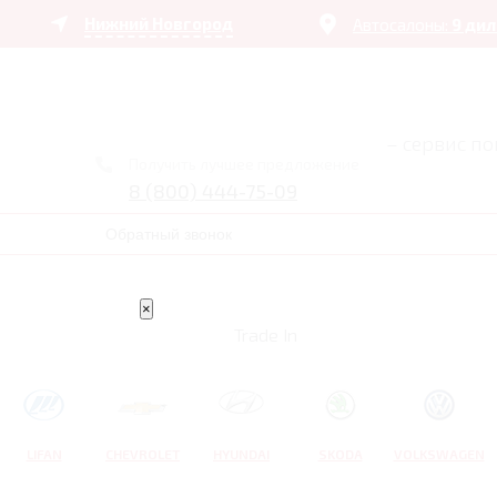
Нижний Новгород
Автосалоны:
9 ди
– сервис п
Получить лучшее предложение
8 (800) 444-75-09
Обратный звонок
×
Trade In
LIFAN
CHEVROLET
HYUNDAI
SKODA
VOLKSWAGEN