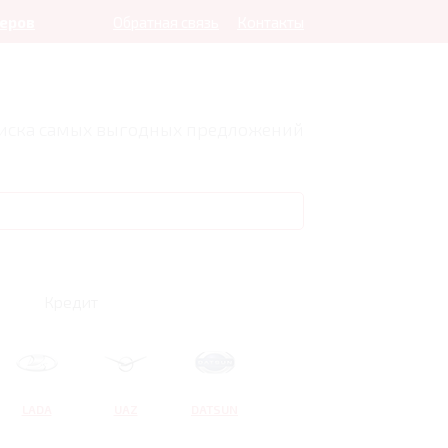
леров
Обратная связь
Контакты
оиска самых выгодных предложений
Кредит
LADA
UAZ
DATSUN