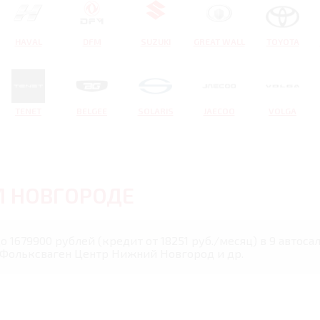
HAVAL
DFM
SUZUKI
GREAT WALL
TOYOTA
TENET
BELGEE
SOLARIS
JAECOO
VOLGA
 НОВГОРОДЕ
 до 1679900 рублей (кредит от 18251 руб./месяц) в 9 авто
 Фольксваген Центр Нижний Новгород и др.