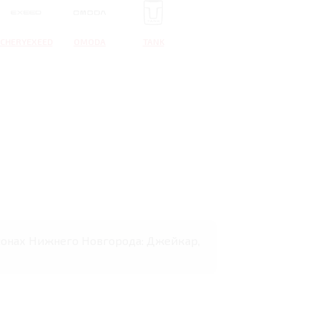
CHERYEXEED
OMODA
TANK
салонах Нижнего Новгорода: Джейкар,