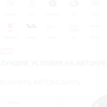
RAVON
JAC
CHANGAN
FAW
ZOTYE
МОСКВИЧ
LIXIANG
ZEEKR
GAC
JETOUR
Главная
Кредит
ЛУЧШИЕ УСЛОВИЯ НА АВТОКР
ВЫБРАТЬ АВТОМОБИЛЬ