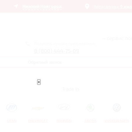
Нижний Новгород
Автосалоны:
9 ди
– сервис п
Получить лучшее предложение
8 (800) 444-75-09
Обратный звонок
×
Trade In
LIFAN
CHEVROLET
HYUNDAI
SKODA
VOLKSWAGEN