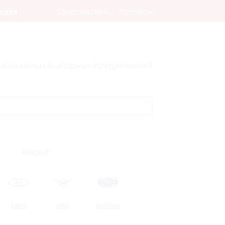
леров
Обратная связь
Контакты
оиска самых выгодных предложений
Кредит
LADA
UAZ
DATSUN