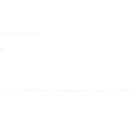
погашения кредита
ев
ласть, Республика Дагестан, Карачаево-Черкесская Республика, Р