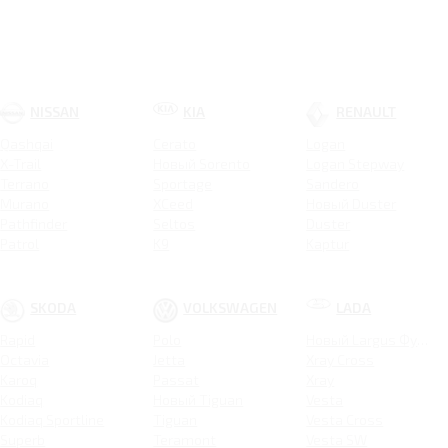
NISSAN
KIA
RENAULT
Qashqai
Cerato
Logan
X-Trail
Новый Sorento
Logan Stepway
Terrano
Sportage
Sandero
Murano
XCeed
Новый Duster
Pathfinder
Seltos
Duster
Patrol
K9
Kaptur
Carnival
Arkana
Soul
Koleos
Stinger
Logan Stepway City
SKODA
VOLKSWAGEN
LADA
K5
Sandero Stepway
Rapid
Polo
Новый Largus Фургон
Picanto
Sandero Stepway City
Octavia
Jetta
Xray Cross
ProCeed
Karoq
Passat
Xray
Ceed SW
Kodiaq
Новый Tiguan
Vesta
Ceed
Kodiaq Sportline
Tiguan
Vesta Cross
Rio X
Superb
Teramont
Vesta SW
Новый Rio