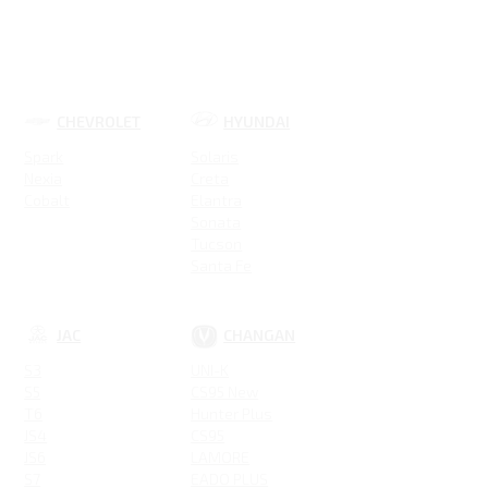
CHEVROLET
HYUNDAI
Spark
Solaris
Nexia
Creta
Cobalt
Elantra
Sonata
Tucson
Santa Fe
Новая Elantra
JAC
CHANGAN
S3
UNI-K
S5
CS95 New
T6
Hunter Plus
JS4
CS95
JS6
LAMORE
S7
EADO PLUS