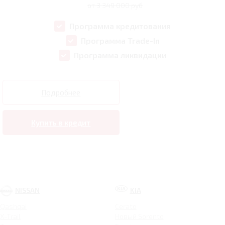
от 3 349 000 руб
Программа кредитования
Программа Trade-In
Программа ликвидации
Подробнее
Купить в кредит
NISSAN
KIA
Qashqai
Cerato
X-Trail
Новый Sorento