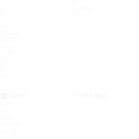
H2
580
H5
H30 CROSS
H6
DF6
H9
AX7
F7 NEW
H6 Coupe
F7X NEW
Dargo X
H6 New
M6
H3
H7
Jolion
SUZUKI
GREAT WALL
All New Jimny
GWM Wingle 7
SX4
Vitara
Vitara New
SX4 Tabi