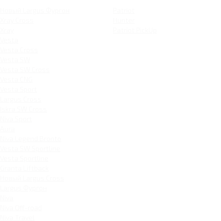
Новый Largus Фургон
Patriot
Xray Cross
Hunter
Xray
Patriot PickUp
Vesta
Vesta Cross
Vesta SW
Vesta SW Cross
Vesta CNG
Vesta Sport
Largus Cross
Iskra SW Cross
Niva Sport
Aura
Niva Legend Bronto
Vesta SW Sportline
Vesta Sportline
Granta Liftback
Новый Largus Cross
Largus Фургон
Niva
Niva Off-road
Niva Travel