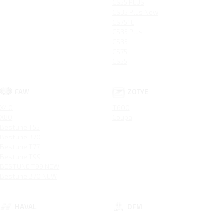
CS55 PLUS
CS35 Plus New
CS75FL
CS35 Plus
CS35
CS75
CS55
FAW
ZOTYE
X40
T600
X80
Coupa
Bestune T55
Bestune B70
Bestune T77
Bestune T99
BESTUNE T99 NEW
Bestune B70 NEW
HAVAL
DFM