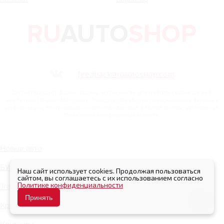
feedback@ruautoshop.com
Сайт использует файлы cookie, в том числе для работы сервисов веб-
аналитики (Яндекс.Метрика). Порядок обработки персональных данных и
информации, получаемой с использованием файлов cookie, установлен
Политикой конфиденциальности.
Новые авто
БУ авто
Наш сайт использует cookies. Продолжая пользоваться
сайтом, вы соглашаетесь с их использованием согласно
Политике конфиденциальности
Trade In
Принять
Кредит
Контакты