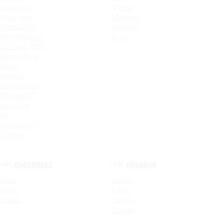
Okavango
MyWay
Atlas New
Murman
Belgee X50
Solano II
Emgrand New
Smily
COOLRAY NEW
Tugella New
Atlas
Tugella
Emgrand GT
Emgrand 7
Atlas Pro
GS
Emgrand X7
Coolray
CHEVROLET
HYUNDAI
Spark
Solaris
Nexia
Creta
Cobalt
Elantra
Sonata