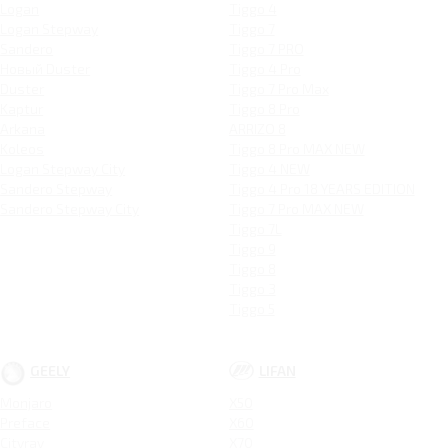
Logan
Tiggo 4
Logan Stepway
Tiggo 7
Sandero
Tiggo 7 PRO
Новый Duster
Tiggo 4 Pro
Duster
Tiggo 7 Pro Max
Kaptur
Tiggo 8 Pro
Arkana
ARRIZO 8
Koleos
Tiggo 8 Pro MAX NEW
Logan Stepway City
Tiggo 4 NEW
Sandero Stepway
Tiggo 4 Pro 18 YEARS EDITION
Sandero Stepway City
Tiggo 7 Pro MAX NEW
Tiggo 7L
Tiggo 9
Tiggo 8
Tiggo 3
Tiggo 5
GEELY
LIFAN
Monjaro
X50
Preface
X60
Cityray
X70