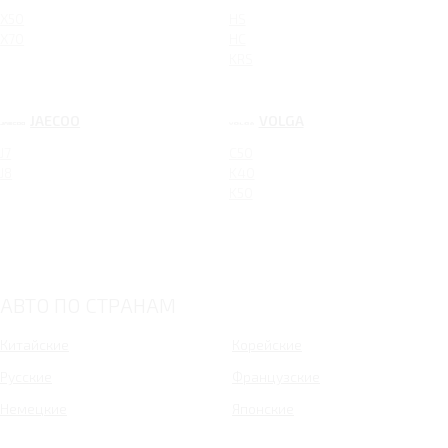
X50
HS
X70
HC
KRS
JAECOO
VOLGA
J7
C50
J8
K40
K50
АВТО ПО СТРАНАМ
Китайские
Корейские
Русские
Французские
Немецкие
Японские