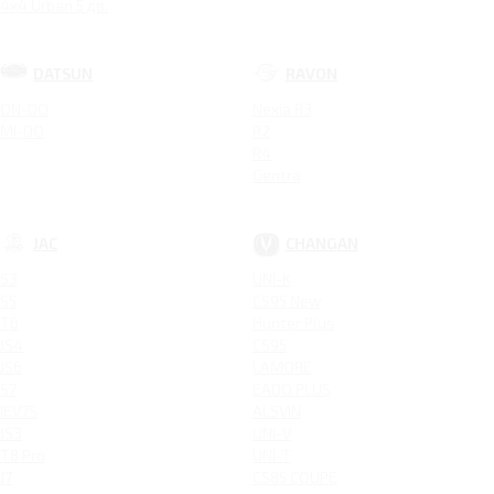
4x4 Urban 5 дв.
DATSUN
RAVON
ON-DO
Nexia R3
MI-DO
R2
R4
Gentra
JAC
CHANGAN
S3
UNI-K
S5
CS95 New
T6
Hunter Plus
JS4
CS95
JS6
LAMORE
S7
EADO PLUS
IEV7S
ALSVIN
JS3
UNI-V
T8 Pro
UNI-T
J7
CS85 COUPE