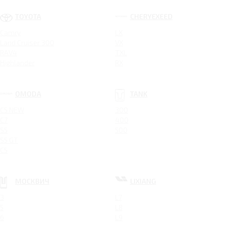
TOYOTA
CHERYEXEED
Camry
LX
Land Cruiser 300
VX
RAV4
TXL
Highlander
RX
OMODA
TANK
C5 NEW
300
C7
400
S5
500
S5 GT
C5
МОСКВИЧ
LIXIANG
3
L7
5
L8
6
L9