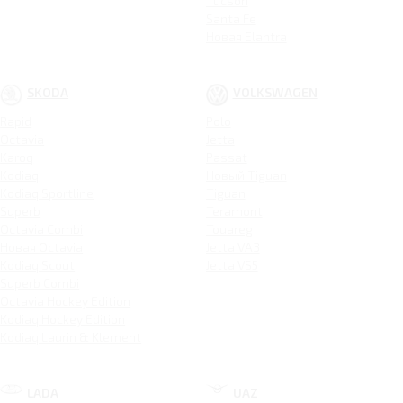
Tucson
Santa Fe
Новая Elantra
SKODA
VOLKSWAGEN
Rapid
Polo
Octavia
Jetta
Karoq
Passat
Kodiaq
Новый Tiguan
Kodiaq Sportline
Tiguan
Superb
Teramont
Octavia Combi
Touareg
Новая Octavia
Jetta VA3
Kodiaq Scout
Jetta VS5
Superb Combi
Octavia Hockey Edition
Kodiaq Hockey Edition
Kodiaq Laurin & Klement
LADA
UAZ