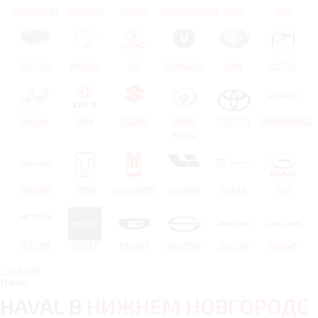
CHEVROLET
HYUNDAI
SKODA
VOLKSWAGEN
LADA
UAZ
DATSUN
RAVON
JAC
CHANGAN
FAW
ZOTYE
HAVAL
DFM
SUZUKI
GREAT
TOYOTA
CHERYEXEED
WALL
OMODA
TANK
МОСКВИЧ
LIXIANG
ZEEKR
GAC
JETOUR
TENET
BELGEE
SOLARIS
JAECOO
VOLGA
Главная
Haval
HAVAL В
НИЖНЕМ НОВГОРОДЕ