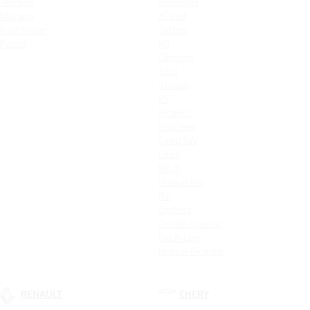
Terrano
Sportage
Murano
XCeed
Pathfinder
Seltos
Patrol
K9
Carnival
Soul
Stinger
K5
Picanto
ProCeed
Ceed SW
Ceed
Rio X
Новый Rio
Rio
Optima
Cerato Classic
Rio X-Line
Новый Picanto
RENAULT
CHERY