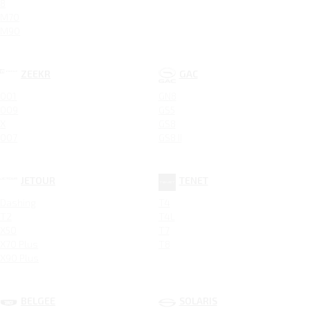
8
M70
M90
ZEEKR
GAC
001
GN8
009
GS5
X
GS8
007
GS8 II
JETOUR
TENET
Dashing
T4
T2
T4L
X50
T7
X70 Plus
T8
X90 Plus
BELGEE
SOLARIS