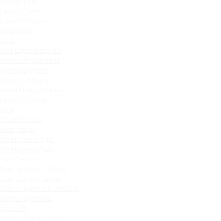
Vesta Sport
Largus Cross
Iskra SW Cross
Niva Sport
Aura
Niva Legend Bronto
Vesta SW Sportline
Vesta Sportline
Granta Liftback
Новый Largus Cross
Largus Фургон
Niva
Niva Off-road
Niva Travel
Niva Legend 3 дв.
Niva Legend 5 дв.
Iskra Sedan
Granta Sport Liftback
Granta Sport Sedan
Granta Sportline Liftback
Granta Sportline
Iskra SW
Granta Active Cross