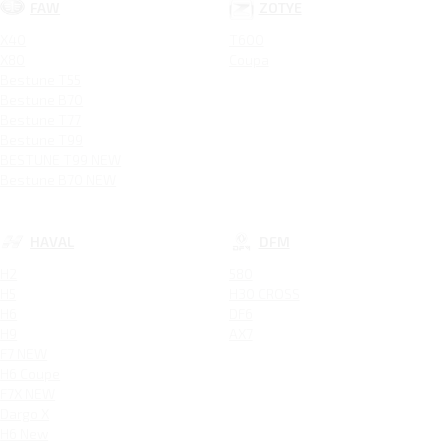
FAW
ZOTYE
X40
T600
X80
Coupa
Bestune T55
Bestune B70
Bestune T77
Bestune T99
BESTUNE T99 NEW
Bestune B70 NEW
HAVAL
DFM
H2
580
H5
H30 CROSS
H6
DF6
H9
AX7
F7 NEW
H6 Coupe
F7X NEW
Dargo X
H6 New