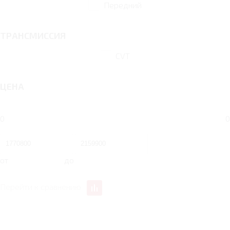
Передний
ТРАНСМИССИЯ
CVT
ЦЕНА
0
0
от
до
Перейти к сравнению
1.5 CVT 113 Л.С. LIFE