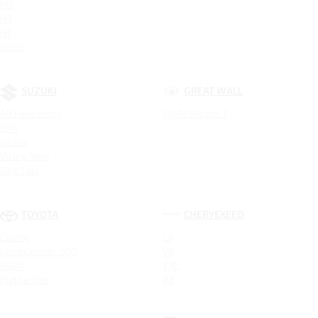
M6
H3
H7
Jolion
SUZUKI
GREAT WALL
All New Jimny
GWM Wingle 7
SX4
Vitara
Vitara New
SX4 Tabi
TOYOTA
CHERYEXEED
Camry
LX
Land Cruiser 300
VX
RAV4
TXL
Highlander
RX