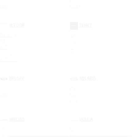
007
GS8 II
JETOUR
TENET
Dashing
T4
T2
T4L
X50
T7
X70 Plus
T8
X90 Plus
BELGEE
SOLARIS
X50
HS
X70
HC
KRS
JAECOO
VOLGA
J7
C50
J8
K40