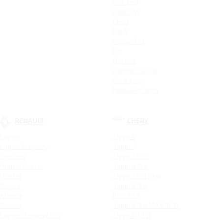
ProCeed
Ceed SW
Ceed
Rio X
Новый Rio
Rio
Optima
Cerato Classic
Rio X-Line
Новый Picanto
RENAULT
CHERY
Logan
Tiggo 4
Logan Stepway
Tiggo 7
Sandero
Tiggo 7 PRO
Новый Duster
Tiggo 4 Pro
Duster
Tiggo 7 Pro Max
Kaptur
Tiggo 8 Pro
Arkana
ARRIZO 8
Koleos
Tiggo 8 Pro MAX NEW
Logan Stepway City
Tiggo 4 NEW