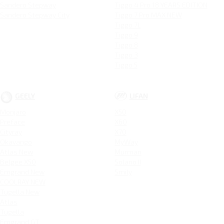
Sandero Stepway
Tiggo 4 Pro 18 YEARS EDITION
Sandero Stepway City
Tiggo 7 Pro MAX NEW
Tiggo 7L
Tiggo 9
Tiggo 8
Tiggo 3
Tiggo 5
GEELY
LIFAN
Monjaro
X50
Preface
X60
Cityray
X70
Okavango
MyWay
Atlas New
Murman
Belgee X50
Solano II
Emgrand New
Smily
COOLRAY NEW
Tugella New
Atlas
Tugella
Emgrand GT