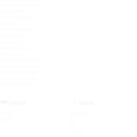
Новый Largus 7 мест
Granta Sedan
Granta Hatchback
Largus
Granta Универсал
Granta Cross
4x4 Bronto
4x4 Urban 3 дв.
Largus CNG
Granta Drive Active
Largus Фургон CNG
Новый Largus 5 мест
Largus Cross CNG
4x4 Urban 5 дв.
DATSUN
RAVON
ON-DO
Nexia R3
MI-DO
R2
R4
Gentra