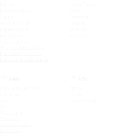
Kodiaq
Новый Tiguan
Kodiaq Sportline
Tiguan
Superb
Teramont
Octavia Combi
Touareg
Новая Octavia
Jetta VA3
Kodiaq Scout
Jetta VS5
Superb Combi
Octavia Hockey Edition
Kodiaq Hockey Edition
Kodiaq Laurin & Klement
LADA
UAZ
Новый Largus Фургон
Patriot
Xray Cross
Hunter
Xray
Patriot PickUp
Vesta
Vesta Cross
Vesta SW
Vesta SW Cross
Vesta CNG