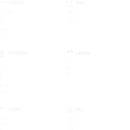
OMODA
TANK
C5 NEW
300
C7
400
S5
500
S5 GT
C5
МОСКВИЧ
LIXIANG
3
L7
5
L8
6
L9
8
M70
M90
ZEEKR
GAC
001
GN8
009
GS5
X
GS8