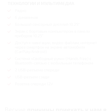
ТЕХНОЛОГИИ И МУЛЬТИМЕДИА
Радио
6 динамиков
Большой сенсорный дисплей 10.25"
Экран с бортовым компьютером в панели
приборов 10.25"
Доступ к навигации, видео-файлам, интернет
через смартфон на экране автомобиля
(CarPlay/Android)
Система «Свободные руки» (Hands free) с
Bluetooth-связью с мобильным телефоном
2 USB-разъема спереди
USB-разъем сзади
Розетка спереди 12V
Веские
причины приехать к нам в