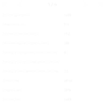
1
/
4
Тип двигателя
Бензин
Объем двигателя
1499
Мощность, л.с.
113
Разгон до 100 км/час, с
13.2
Максимальная скорость, км/ч
180
Расход в городском цикле, /100 км
9.1
Расход в загородном цикле, /100 км
Расход в смешанном цикле, /100 км
7.3
Длина, мм
4644
Ширина, мм
1814
Высота, мм
1493