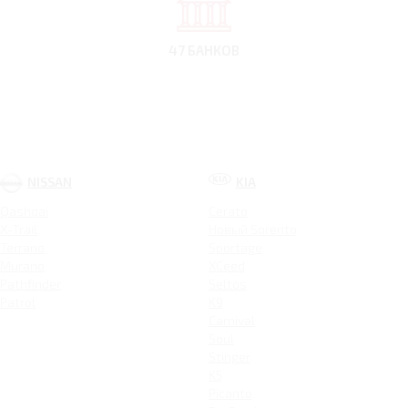
47 БАНКОВ
NISSAN
KIA
Qashqai
Cerato
X-Trail
Новый Sorento
Terrano
Sportage
Murano
XCeed
Pathfinder
Seltos
Patrol
K9
Carnival
Soul
Stinger
K5
Picanto