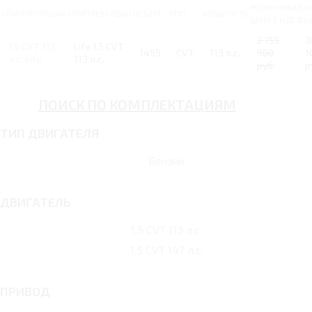
РОЗНИЧНАЯ
ВА
КОМПЛЕКТАЦИЯ
КОМПЛЕКТАЦИЯ
ОБЪЕМ
КПП
МОЩНОСТЬ
ЦЕНА С НДС
ВЫ
2 159
3
1.5 CVT 113
Life 1.5 CVT
1499
CVT
113 л.с.
900
1
л.с. Life
113 л.с.
руб.
р
ПОИСК ПО КОМПЛЕКТАЦИЯМ
ТИП ДВИГАТЕЛЯ
Бензин
ДВИГАТЕЛЬ
1.5 CVT 113 л.с.
1.5 CVT 147 л.с.
ПРИВОД