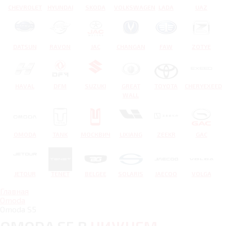
CHEVROLET
HYUNDAI
SKODA
VOLKSWAGEN
LADA
UAZ
DATSUN
RAVON
JAC
CHANGAN
FAW
ZOTYE
HAVAL
DFM
SUZUKI
GREAT
TOYOTA
CHERYEXEED
WALL
OMODA
TANK
МОСКВИЧ
LIXIANG
ZEEKR
GAC
JETOUR
TENET
BELGEE
SOLARIS
JAECOO
VOLGA
Главная
Omoda
Omoda S5