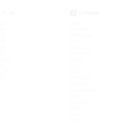
JAC
CHANGAN
S3
UNI-K
S5
CS95 New
T6
Hunter Plus
JS4
CS95
JS6
LAMORE
S7
EADO PLUS
IEV7S
ALSVIN
JS3
UNI-V
T8 Pro
UNI-T
J7
CS85 COUPE
CS55 PLUS
CS35 Plus New
CS75FL
CS35 Plus
CS35
CS75
CS55