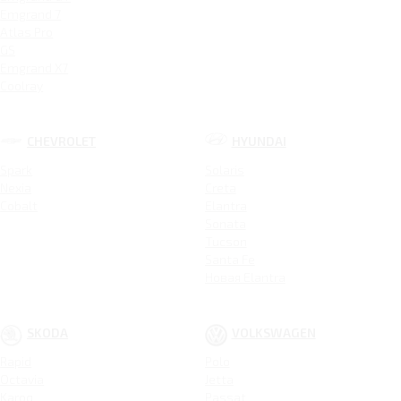
Emgrand 7
Atlas Pro
GS
Emgrand X7
Coolray
CHEVROLET
HYUNDAI
Spark
Solaris
Nexia
Creta
Cobalt
Elantra
Sonata
Tucson
Santa Fe
Новая Elantra
SKODA
VOLKSWAGEN
Rapid
Polo
Octavia
Jetta
Karoq
Passat