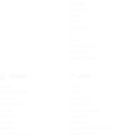
ProCeed
Ceed SW
Ceed
Rio X
Новый Rio
Rio
Optima
Cerato Classic
Rio X-Line
Новый Picanto
RENAULT
CHERY
Logan
Tiggo 4
Logan Stepway
Tiggo 7
Sandero
Tiggo 7 PRO
Новый Duster
Tiggo 4 Pro
Duster
Tiggo 7 Pro Max
Kaptur
Tiggo 8 Pro
Arkana
ARRIZO 8
Koleos
Tiggo 8 Pro MAX NEW
Logan Stepway City
Tiggo 4 NEW