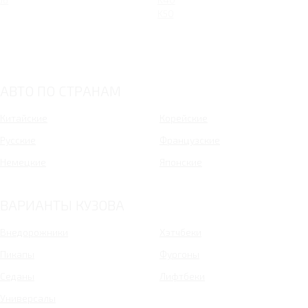
K50
АВТО ПО СТРАНАМ
Китайские
Корейские
Русские
Французские
Немецкие
Японские
ВАРИАНТЫ КУЗОВА
Внедорожники
Хэтчбеки
Пикапы
Фургоны
Седаны
Лифтбеки
Универсалы