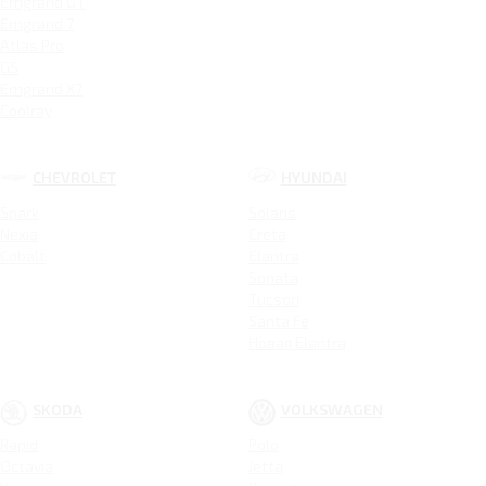
Emgrand GT
Emgrand 7
Atlas Pro
GS
Emgrand X7
Coolray
CHEVROLET
HYUNDAI
Spark
Solaris
Nexia
Creta
Cobalt
Elantra
Sonata
Tucson
Santa Fe
Новая Elantra
SKODA
VOLKSWAGEN
Rapid
Polo
Octavia
Jetta