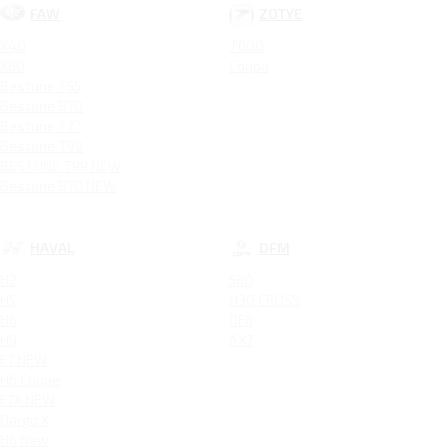
FAW
ZOTYE
X40
T600
X80
Coupa
Bestune T55
Bestune B70
Bestune T77
Bestune T99
BESTUNE T99 NEW
Bestune B70 NEW
HAVAL
DFM
H2
580
H5
H30 CROSS
H6
DF6
H9
AX7
F7 NEW
H6 Coupe
F7X NEW
Dargo X
H6 New