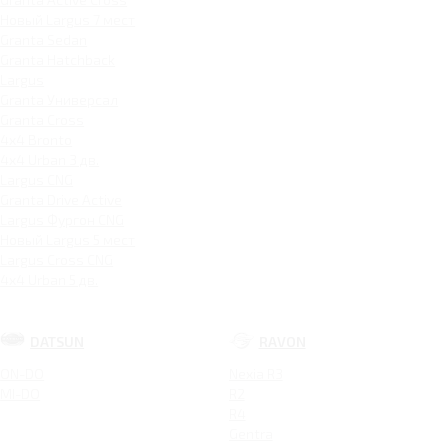
Новый Largus 7 мест
Granta Sedan
Granta Hatchback
Largus
Granta Универсал
Granta Cross
4x4 Bronto
4x4 Urban 3 дв.
Largus CNG
Granta Drive Active
Largus Фургон CNG
Новый Largus 5 мест
Largus Cross CNG
4x4 Urban 5 дв.
DATSUN
RAVON
ON-DO
Nexia R3
MI-DO
R2
R4
Gentra