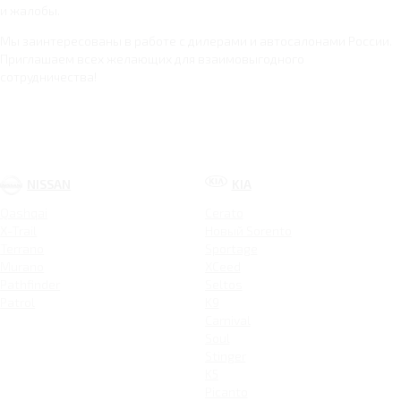
и жалобы.
Мы заинтересованы в работе с дилерами и автосалонами России.
Приглашаем всех желающих для взаимовыгодного
сотрудничества!
NISSAN
KIA
Qashqai
Cerato
X-Trail
Новый Sorento
Terrano
Sportage
Murano
XCeed
Pathfinder
Seltos
Patrol
K9
Carnival
Soul
Stinger
K5
Picanto