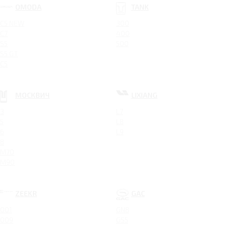
OMODA
TANK
C5 NEW
300
C7
400
S5
500
S5 GT
C5
МОСКВИЧ
LIXIANG
3
L7
5
L8
6
L9
8
M70
M90
ZEEKR
GAC
001
GN8
009
GS5