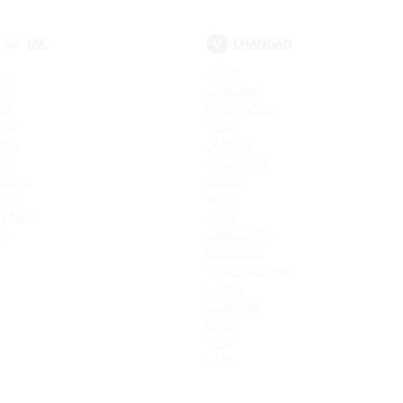
JAC
CHANGAN
S3
UNI-K
S5
CS95 New
T6
Hunter Plus
JS4
CS95
JS6
LAMORE
S7
EADO PLUS
IEV7S
ALSVIN
JS3
UNI-V
T8 Pro
UNI-T
J7
CS85 COUPE
CS55 PLUS
CS35 Plus New
CS75FL
CS35 Plus
CS35
CS75
CS55