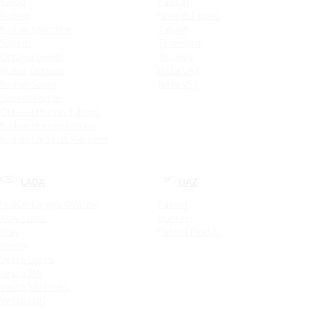
Karoq
Passat
Kodiaq
Новый Tiguan
Kodiaq Sportline
Tiguan
Superb
Teramont
Octavia Combi
Touareg
Новая Octavia
Jetta VA3
Kodiaq Scout
Jetta VS5
Superb Combi
Octavia Hockey Edition
Kodiaq Hockey Edition
Kodiaq Laurin & Klement
LADA
UAZ
Новый Largus Фургон
Patriot
Xray Cross
Hunter
Xray
Patriot PickUp
Vesta
Vesta Cross
Vesta SW
Vesta SW Cross
Vesta CNG