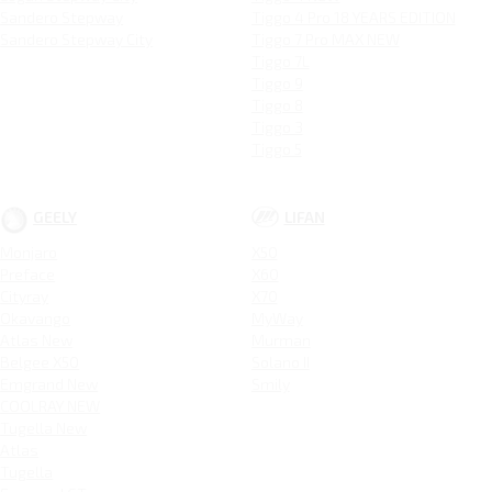
Sandero Stepway
Tiggo 4 Pro 18 YEARS EDITION
Sandero Stepway City
Tiggo 7 Pro MAX NEW
Tiggo 7L
Tiggo 9
Tiggo 8
Tiggo 3
Tiggo 5
GEELY
LIFAN
Monjaro
X50
Preface
X60
Cityray
X70
Okavango
MyWay
Atlas New
Murman
Belgee X50
Solano II
Emgrand New
Smily
COOLRAY NEW
Tugella New
Atlas
Tugella