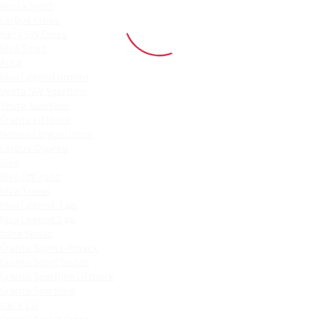
Vesta Sport
Largus Cross
Iskra SW Cross
Niva Sport
Aura
Niva Legend Bronto
Vesta SW Sportline
Vesta Sportline
Granta Liftback
Новый Largus Cross
Largus Фургон
Niva
Niva Off-road
Niva Travel
Niva Legend 3 дв.
Niva Legend 5 дв.
Iskra Sedan
Granta Sport Liftback
Granta Sport Sedan
Granta Sportline Liftback
Granta Sportline
Iskra SW
Granta Active Cross