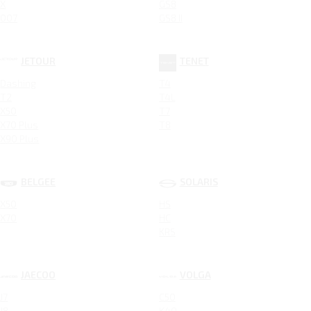
X
GS8
007
GS8 II
JETOUR
TENET
Dashing
T4
T2
T4L
X50
T7
X70 Plus
T8
X90 Plus
BELGEE
SOLARIS
X50
HS
X70
HC
KRS
JAECOO
VOLGA
J7
C50
J8
K40