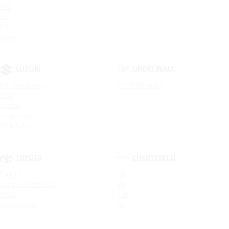
M6
H3
H7
Jolion
SUZUKI
GREAT WALL
All New Jimny
GWM Wingle 7
SX4
Vitara
Vitara New
SX4 Tabi
TOYOTA
CHERYEXEED
Camry
LX
Land Cruiser 300
VX
RAV4
TXL
Highlander
RX