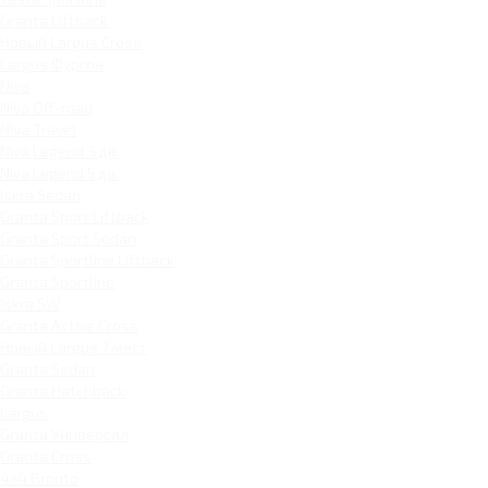
Granta Liftback
Новый Largus Cross
Largus Фургон
Niva
Niva Off-road
Niva Travel
Niva Legend 3 дв.
Niva Legend 5 дв.
Iskra Sedan
Granta Sport Liftback
Granta Sport Sedan
Granta Sportline Liftback
Granta Sportline
Iskra SW
Granta Active Cross
Новый Largus 7 мест
Granta Sedan
Granta Hatchback
Largus
Granta Универсал
Granta Cross
4x4 Bronto