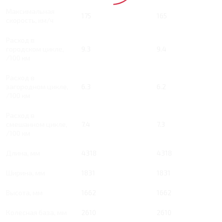
Максимальная
175
165
скорость, км/ч
Расход в
городском цикле,
9.3
9.4
/100 км
Расход в
загородном цикле,
6.3
6.2
/100 км
Расход в
смешанном цикле,
7.4
7.3
/100 км
Длина, мм
4318
4318
Ширина, мм
1831
1831
Высота, мм
1662
1662
Колесная база, мм
2610
2610