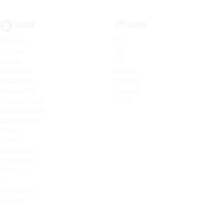
GEELY
LIFAN
Monjaro
X50
Preface
X60
Cityray
X70
Okavango
MyWay
Atlas New
Murman
Belgee X50
Solano II
Emgrand New
Smily
COOLRAY NEW
Tugella New
Atlas
Tugella
Emgrand GT
Emgrand 7
Atlas Pro
GS
Emgrand X7
Coolray