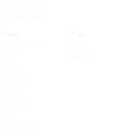
Octavia Hockey Edition
Kodiaq Hockey Edition
Kodiaq Laurin & Klement
LADA
UAZ
Новый Largus Фургон
Patriot
Xray Cross
Hunter
Xray
Patriot PickUp
Vesta
Vesta Cross
Vesta SW
Vesta SW Cross
Vesta CNG
Vesta Sport
Largus Cross
Iskra SW Cross
Niva Sport
Aura
Niva Legend Bronto
Vesta SW Sportline
Vesta Sportline