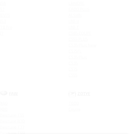
JS6
LAMORE
S7
EADO PLUS
IEV7S
ALSVIN
JS3
UNI-V
T8 Pro
UNI-T
J7
CS85 COUPE
CS55 PLUS
CS35 Plus New
CS75FL
CS35 Plus
CS35
CS75
CS55
FAW
ZOTYE
X40
T600
X80
Coupa
Bestune T55
Bestune B70
Bestune T77
Bestune T99