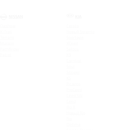
NISSAN
KIA
Qashqai
Cerato
X-Trail
Новый Sorento
Terrano
Sportage
Murano
XCeed
Pathfinder
Seltos
Patrol
K9
Carnival
Soul
Stinger
K5
Picanto
ProCeed
Ceed SW
Ceed
Rio X
Новый Rio
Rio
Optima