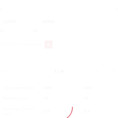
0
0
от
до
Перейти к сравнению
1.5 MT 113 Л.С. ACTION
1.5 MT 113 Л.С. ACTION
MT
1
/
4
Тип двигателя
Бензин
Бензин
Объем двигателя
1499
1499
Мощность, л.с.
113
113
Разгон до 100 км/
13.9
14.6
час, с