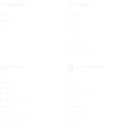
CHEVROLET
HYUNDAI
Spark
Solaris
Nexia
Creta
Cobalt
Elantra
Sonata
Tucson
Santa Fe
Новая Elantra
SKODA
VOLKSWAGEN
Rapid
Polo
Octavia
Jetta
Karoq
Passat
Kodiaq
Новый Tiguan
Kodiaq Sportline
Tiguan
Superb
Teramont
Octavia Combi
Touareg
Новая Octavia
Jetta VA3
Kodiaq Scout
Jetta VS5
Superb Combi