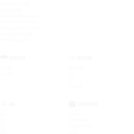
4x4 Urban 3 дв.
Largus CNG
Granta Drive Active
Largus Фургон CNG
Новый Largus 5 мест
Largus Cross CNG
4x4 Urban 5 дв.
DATSUN
RAVON
ON-DO
Nexia R3
MI-DO
R2
R4
Gentra
JAC
CHANGAN
S3
UNI-K
S5
CS95 New
T6
Hunter Plus
JS4
CS95