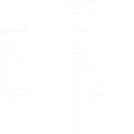
Cerato Classic
Rio X-Line
Новый Picanto
RENAULT
CHERY
Logan
Tiggo 4
Logan Stepway
Tiggo 7
Sandero
Tiggo 7 PRO
Новый Duster
Tiggo 4 Pro
Duster
Tiggo 7 Pro Max
Kaptur
Tiggo 8 Pro
Arkana
ARRIZO 8
Koleos
Tiggo 8 Pro MAX NEW
Logan Stepway City
Tiggo 4 NEW
Sandero Stepway
Tiggo 4 Pro 18 YEARS EDITION
Sandero Stepway City
Tiggo 7 Pro MAX NEW
Tiggo 7L
Tiggo 9
Tiggo 8
Tiggo 3
Tiggo 5