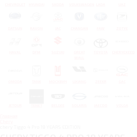
CHEVROLET
HYUNDAI
SKODA
VOLKSWAGEN
LADA
UAZ
DATSUN
RAVON
JAC
CHANGAN
FAW
ZOTYE
HAVAL
DFM
SUZUKI
GREAT
TOYOTA
CHERYEXEED
WALL
OMODA
TANK
МОСКВИЧ
LIXIANG
ZEEKR
GAC
JETOUR
TENET
BELGEE
SOLARIS
JAECOO
VOLGA
Главная
Chery
chery Tiggo 4 Pro 18 YEARS EDITION