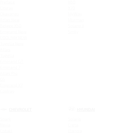
Preface
X60
Cityray
X70
Okavango
MyWay
Atlas New
Murman
Belgee X50
Solano II
Emgrand New
Smily
COOLRAY NEW
Tugella New
Atlas
Tugella
Emgrand GT
Emgrand 7
Atlas Pro
GS
Emgrand X7
Coolray
CHEVROLET
HYUNDAI
Spark
Solaris
Nexia
Creta
Cobalt
Elantra