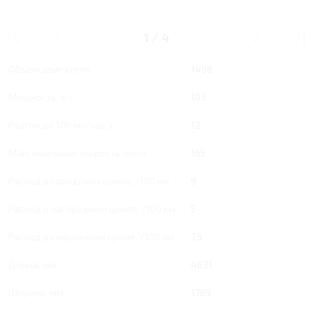
1.5 MT 103 Л.С. COMFORT
1
/
4
Тип двигателя
Бензин
Объем двигателя
1498
Мощность, л.с.
103
Разгон до 100 км/час, с
12
Максимальная скорость, км/ч
165
Расход в городском цикле, /100 км
9
Расход в загородном цикле, /100 км
5
Расход в смешанном цикле, /100 км
7.5
Длина, мм
4631
Ширина, мм
1789