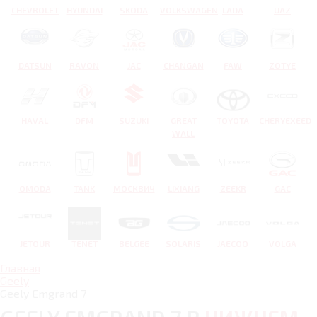
CHEVROLET
HYUNDAI
SKODA
VOLKSWAGEN
LADA
UAZ
DATSUN
RAVON
JAC
CHANGAN
FAW
ZOTYE
HAVAL
DFM
SUZUKI
GREAT
TOYOTA
CHERYEXEED
WALL
OMODA
TANK
МОСКВИЧ
LIXIANG
ZEEKR
GAC
JETOUR
TENET
BELGEE
SOLARIS
JAECOO
VOLGA
Главная
Geely
Geely Emgrand 7