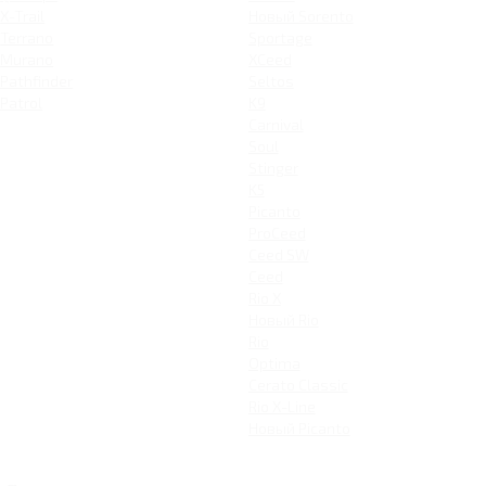
X-Trail
Новый Sorento
Terrano
Sportage
Murano
XCeed
Pathfinder
Seltos
Patrol
K9
Carnival
Soul
Stinger
K5
Picanto
ProCeed
Ceed SW
Ceed
Rio X
Новый Rio
Rio
Optima
Cerato Classic
Rio X-Line
Новый Picanto