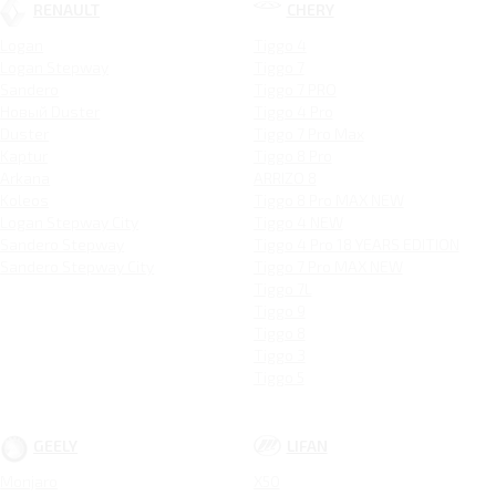
RENAULT
CHERY
Logan
Tiggo 4
Logan Stepway
Tiggo 7
Sandero
Tiggo 7 PRO
Новый Duster
Tiggo 4 Pro
Duster
Tiggo 7 Pro Max
Kaptur
Tiggo 8 Pro
Arkana
ARRIZO 8
Koleos
Tiggo 8 Pro MAX NEW
Logan Stepway City
Tiggo 4 NEW
Sandero Stepway
Tiggo 4 Pro 18 YEARS EDITION
Sandero Stepway City
Tiggo 7 Pro MAX NEW
Tiggo 7L
Tiggo 9
Tiggo 8
Tiggo 3
Tiggo 5
GEELY
LIFAN
Monjaro
X50