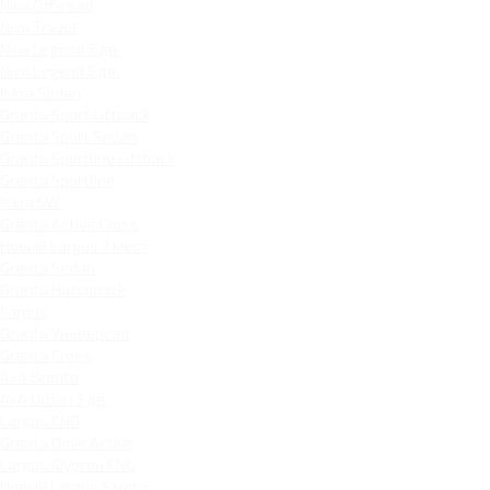
Niva Off-road
Niva Travel
Niva Legend 3 дв.
Niva Legend 5 дв.
Iskra Sedan
Granta Sport Liftback
Granta Sport Sedan
Granta Sportline Liftback
Granta Sportline
Iskra SW
Granta Active Cross
Новый Largus 7 мест
Granta Sedan
Granta Hatchback
Largus
Granta Универсал
Granta Cross
4x4 Bronto
4x4 Urban 3 дв.
Largus CNG
Granta Drive Active
Largus Фургон CNG
Новый Largus 5 мест