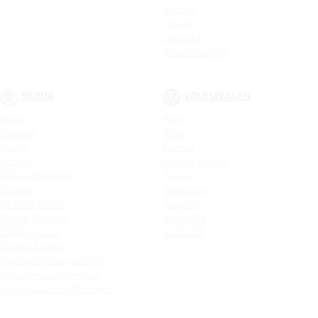
Sonata
Tucson
Santa Fe
Новая Elantra
SKODA
VOLKSWAGEN
Rapid
Polo
Octavia
Jetta
Karoq
Passat
Kodiaq
Новый Tiguan
Kodiaq Sportline
Tiguan
Superb
Teramont
Octavia Combi
Touareg
Новая Octavia
Jetta VA3
Kodiaq Scout
Jetta VS5
Superb Combi
Octavia Hockey Edition
Kodiaq Hockey Edition
Kodiaq Laurin & Klement