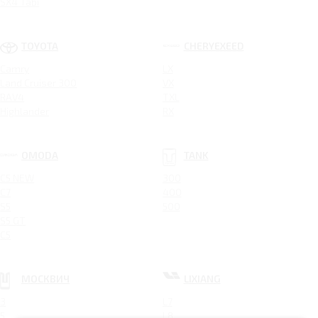
SX4 Tabi
TOYOTA
CHERYEXEED
Camry
LX
Land Cruiser 300
VX
RAV4
TXL
Highlander
RX
OMODA
TANK
C5 NEW
300
C7
400
S5
500
S5 GT
C5
МОСКВИЧ
LIXIANG
3
L7
5
L8