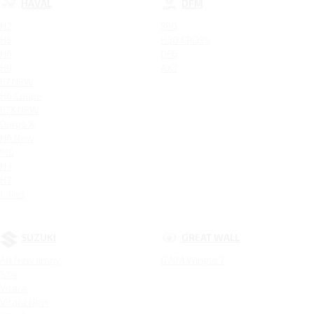
HAVAL
DFM
H2
580
H5
H30 CROSS
H6
DF6
H9
AX7
F7 NEW
H6 Coupe
F7X NEW
Dargo X
H6 New
M6
H3
H7
Jolion
SUZUKI
GREAT WALL
All New Jimny
GWM Wingle 7
SX4
Vitara
Vitara New