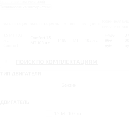
Сравнение комплектаций
Технические характеристики
РОЗНИЧНАЯ
ВАШ
КОМПЛЕКТАЦИЯ
КОМПЛЕКТАЦИЯ
ОБЪЕМ
КПП
МОЩНОСТЬ
ЦЕНА С НДС
ВЫГ
1.5 MT 103
1 430
3
Comfort 1.5
л.с.
1498
MT
103 л.с.
000
0
MT 103 л.с.
Comfort
руб.
ру
ПОИСК ПО КОМПЛЕКТАЦИЯМ
ТИП ДВИГАТЕЛЯ
Бензин
ДВИГАТЕЛЬ
1.5 MT 103 л.с.