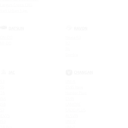
Largus Cross CNG
4x4 Urban 5 дв.
DATSUN
RAVON
ON-DO
Nexia R3
MI-DO
R2
R4
Gentra
JAC
CHANGAN
S3
UNI-K
S5
CS95 New
T6
Hunter Plus
JS4
CS95
JS6
LAMORE
S7
EADO PLUS
IEV7S
ALSVIN
JS3
UNI-V
T8 Pro
UNI-T