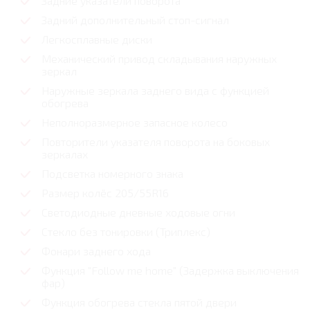
Задние указатели поворота
Задний дополнительный стоп-сигнал
Легкосплавные диски
Механический привод складывания наружных
зеркал
Наружные зеркала заднего вида с функцией
обогрева
Неполноразмерное запасное колесо
Повторители указателя поворота на боковых
зеркалах
Подсветка номерного знака
Размер колёс 205/55R16
Светодиодные дневные ходовые огни
Стекло без тонировки (Триплекс)
Фонари заднего хода
Функция "Follow me home" (Задержка выключения
фар)
Функция обогрева стекла пятой двери