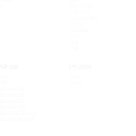
J7
CS85 COUPE
CS55 PLUS
CS35 Plus New
CS75FL
CS35 Plus
CS35
CS75
CS55
FAW
ZOTYE
X40
T600
X80
Coupa
Bestune T55
Bestune B70
Bestune T77
Bestune T99
BESTUNE T99 NEW
Bestune B70 NEW