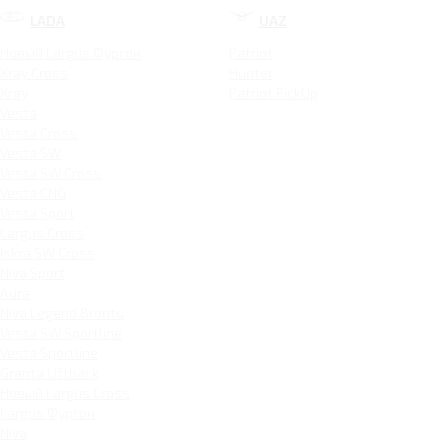
LADA
UAZ
Новый Largus Фургон
Patriot
Xray Cross
Hunter
Xray
Patriot PickUp
Vesta
Vesta Cross
Vesta SW
Vesta SW Cross
Vesta CNG
Vesta Sport
Largus Cross
Iskra SW Cross
Niva Sport
Aura
Niva Legend Bronto
Vesta SW Sportline
Vesta Sportline
Granta Liftback
Новый Largus Cross
Largus Фургон
Niva