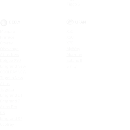
Tiggo 5
GEELY
LIFAN
Monjaro
X50
Preface
X60
Cityray
X70
Okavango
MyWay
Atlas New
Murman
Belgee X50
Solano II
Emgrand New
Smily
COOLRAY NEW
Tugella New
Atlas
Tugella
Emgrand GT
Emgrand 7
Atlas Pro
GS
Emgrand X7
Coolray