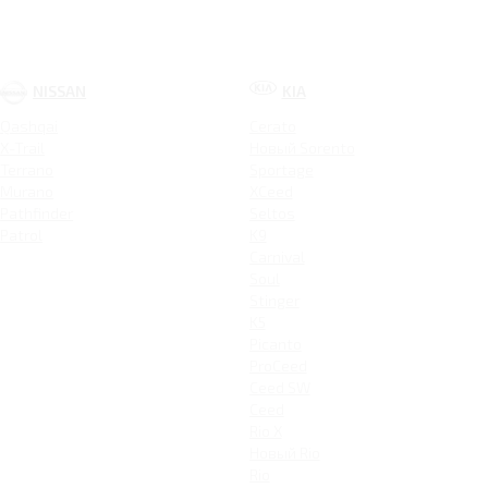
NISSAN
KIA
Qashqai
Cerato
X-Trail
Новый Sorento
Terrano
Sportage
Murano
XCeed
Pathfinder
Seltos
Patrol
K9
Carnival
Soul
Stinger
K5
Picanto
ProCeed
Ceed SW
Ceed
Rio X
Новый Rio
Rio