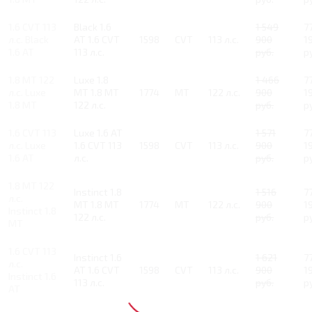
1.6 CVT 113
Black 1.6
1 549
7
л.с. Black
AT 1.6 CVT
1598
CVT
113 л.с.
900
1
1.6 AT
113 л.с.
руб.
р
1.8 MT 122
Luxe 1.8
1 466
7
л.с. Luxe
MT 1.8 MT
1774
MT
122 л.с.
900
1
1.8 MT
122 л.с.
руб.
р
1.6 CVT 113
Luxe 1.6 AT
1 571
7
л.с. Luxe
1.6 CVT 113
1598
CVT
113 л.с.
900
1
1.6 AT
л.с.
руб.
р
1.8 MT 122
Instinct 1.8
1 516
7
л.с.
MT 1.8 MT
1774
MT
122 л.с.
900
1
Instinct 1.8
122 л.с.
руб.
р
MT
1.6 CVT 113
Instinct 1.6
1 621
7
л.с.
AT 1.6 CVT
1598
CVT
113 л.с.
900
1
Instinct 1.6
113 л.с.
руб.
р
AT