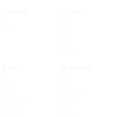
CHEVROLET
HYUNDAI
Spark
Solaris
Nexia
Creta
Cobalt
Elantra
Sonata
Tucson
Santa Fe
Новая Elantra
SKODA
VOLKSWAGEN
Rapid
Polo
Octavia
Jetta
Karoq
Passat
Kodiaq
Новый Tiguan
Kodiaq Sportline
Tiguan
Superb
Teramont
Octavia Combi
Touareg
Новая Octavia
Jetta VA3
Kodiaq Scout
Jetta VS5