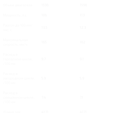
Объем двигателя
1596
1598
Мощность, л.с.
106
113
Разгон до 100 км/
13.5
12.3
час, с
Максимальная
165
162
скорость, км/ч
Расход в
городском цикле,
9.7
9.1
/100 км
Расход в
загородном цикле,
5.9
5.9
/100 км
Расход в
смешанном цикле,
7.4
7.1
/100 км
Длина, мм
4171
4171