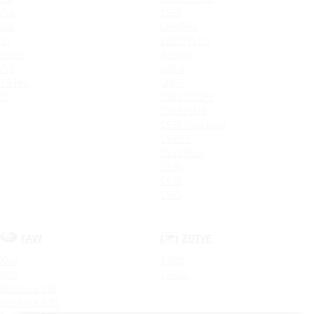
JS4
CS95
JS6
LAMORE
S7
EADO PLUS
IEV7S
ALSVIN
JS3
UNI-V
T8 Pro
UNI-T
J7
CS85 COUPE
CS55 PLUS
CS35 Plus New
CS75FL
CS35 Plus
CS35
CS75
CS55
FAW
ZOTYE
X40
T600
X80
Coupa
Bestune T55
Bestune B70