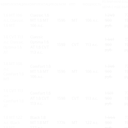
РОЗНИЧНАЯ
ВА
КОМПЛЕКТАЦИЯ
КОМПЛЕКТАЦИЯ
ОБЪЕМ
КПП
МОЩНОСТЬ
ЦЕНА С НДС
ВЫ
1.6 MT 106
Classic 1.6
1 249
7
л.с. Classic
MT 1.6 MT
1596
MT
106 л.с.
900
1
1.6 MT
106 л.с.
руб.
р
1.6 CVT 113
Classic
1 441
7
л.с. Classic
Optima 1.6
1598
CVT
113 л.с.
900
1
Optima 1.6
AT 1.6 CVT
руб.
р
AT
113 л.с.
1.6 MT 106
Comfort 1.6
1 346
7
л.с.
MT 1.6 MT
1596
MT
106 л.с.
900
1
Comfort 1.6
106 л.с.
руб.
р
MT
1.6 CVT 113
Comfort 1.6
1 501
7
л.с.
AT 1.6 CVT
1598
CVT
113 л.с.
900
1
Comfort 1.6
113 л.с.
руб.
р
AT
1.8 MT 122
Black 1.8
1 444
7
л.с. Black
MT 1.8 MT
1774
MT
122 л.с.
900
1
1.8 MT
122 л.с.
руб.
р