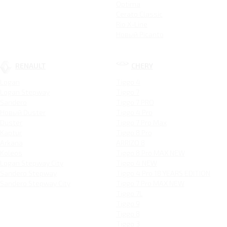
Optima
Cerato Classic
Rio X-Line
Новый Picanto
RENAULT
CHERY
Logan
Tiggo 4
Logan Stepway
Tiggo 7
Sandero
Tiggo 7 PRO
Новый Duster
Tiggo 4 Pro
Duster
Tiggo 7 Pro Max
Kaptur
Tiggo 8 Pro
Arkana
ARRIZO 8
Koleos
Tiggo 8 Pro MAX NEW
Logan Stepway City
Tiggo 4 NEW
Sandero Stepway
Tiggo 4 Pro 18 YEARS EDITION
Sandero Stepway City
Tiggo 7 Pro MAX NEW
Tiggo 7L
Tiggo 9
Tiggo 8
Tiggo 3