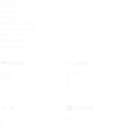
4x4 Bronto
4x4 Urban 3 дв.
Largus CNG
Granta Drive Active
Largus Фургон CNG
Новый Largus 5 мест
Largus Cross CNG
4x4 Urban 5 дв.
DATSUN
RAVON
ON-DO
Nexia R3
MI-DO
R2
R4
Gentra
JAC
CHANGAN
S3
UNI-K
S5
CS95 New
T6
Hunter Plus