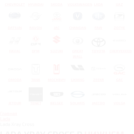
CHEVROLET
HYUNDAI
SKODA
VOLKSWAGEN
LADA
UAZ
DATSUN
RAVON
JAC
CHANGAN
FAW
ZOTYE
HAVAL
DFM
SUZUKI
GREAT
TOYOTA
CHERYEXEED
WALL
OMODA
TANK
МОСКВИЧ
LIXIANG
ZEEKR
GAC
JETOUR
TENET
BELGEE
SOLARIS
JAECOO
VOLGA
Главная
Lada
Lada Xray Cross