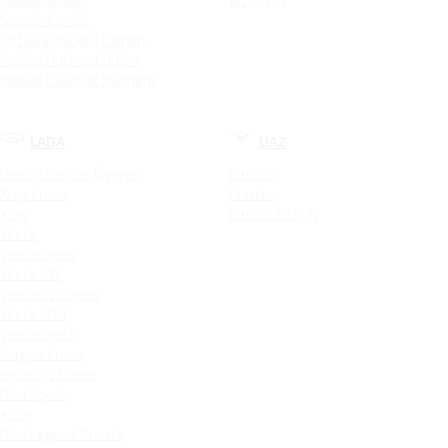
Superb Combi
Octavia Hockey Edition
Kodiaq Hockey Edition
Kodiaq Laurin & Klement
LADA
UAZ
Новый Largus Фургон
Patriot
Xray Cross
Hunter
Xray
Patriot PickUp
Vesta
Vesta Cross
Vesta SW
Vesta SW Cross
Vesta CNG
Vesta Sport
Largus Cross
Iskra SW Cross
Niva Sport
Aura
Niva Legend Bronto