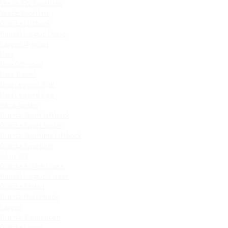
Vesta SW Sportline
Vesta Sportline
Granta Liftback
Новый Largus Cross
Largus Фургон
Niva
Niva Off-road
Niva Travel
Niva Legend 3 дв.
Niva Legend 5 дв.
Iskra Sedan
Granta Sport Liftback
Granta Sport Sedan
Granta Sportline Liftback
Granta Sportline
Iskra SW
Granta Active Cross
Новый Largus 7 мест
Granta Sedan
Granta Hatchback
Largus
Granta Универсал
Granta Cross