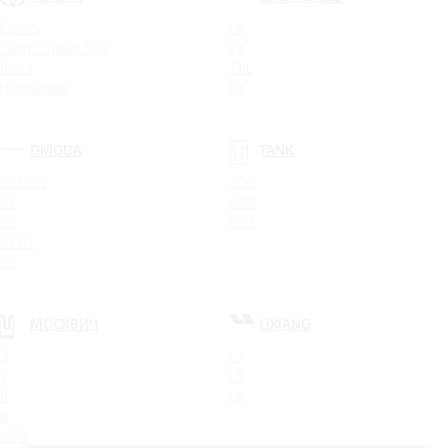
Camry
LX
Land Cruiser 300
VX
RAV4
TXL
Highlander
RX
OMODA
TANK
C5 NEW
300
C7
400
S5
500
S5 GT
C5
МОСКВИЧ
LIXIANG
3
L7
5
L8
6
L9
8
M70