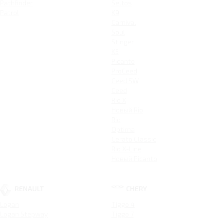
Pathfinder
Seltos
Patrol
K9
Carnival
Soul
Stinger
K5
Picanto
ProCeed
Ceed SW
Ceed
Rio X
Новый Rio
Rio
Optima
Cerato Classic
Rio X-Line
Новый Picanto
RENAULT
CHERY
Logan
Tiggo 4
Logan Stepway
Tiggo 7