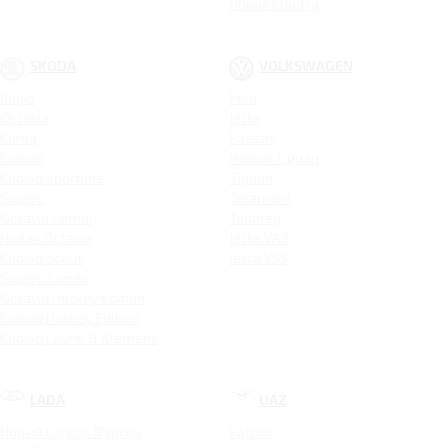
Новая Elantra
SKODA
VOLKSWAGEN
Rapid
Polo
Octavia
Jetta
Karoq
Passat
Kodiaq
Новый Tiguan
Kodiaq Sportline
Tiguan
Superb
Teramont
Octavia Combi
Touareg
Новая Octavia
Jetta VA3
Kodiaq Scout
Jetta VS5
Superb Combi
Octavia Hockey Edition
Kodiaq Hockey Edition
Kodiaq Laurin & Klement
LADA
UAZ
Новый Largus Фургон
Patriot