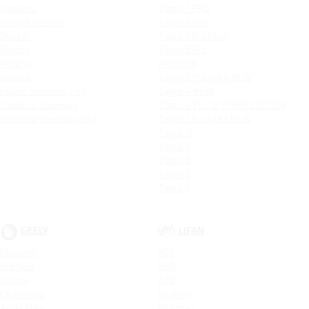
Sandero
Tiggo 7 PRO
Новый Duster
Tiggo 4 Pro
Duster
Tiggo 7 Pro Max
Kaptur
Tiggo 8 Pro
Arkana
ARRIZO 8
Koleos
Tiggo 8 Pro MAX NEW
Logan Stepway City
Tiggo 4 NEW
Sandero Stepway
Tiggo 4 Pro 18 YEARS EDITION
Sandero Stepway City
Tiggo 7 Pro MAX NEW
Tiggo 7L
Tiggo 9
Tiggo 8
Tiggo 3
Tiggo 5
GEELY
LIFAN
Monjaro
X50
Preface
X60
Cityray
X70
Okavango
MyWay
Atlas New
Murman