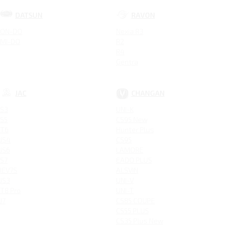
DATSUN
RAVON
ON-DO
Nexia R3
MI-DO
R2
R4
Gentra
JAC
CHANGAN
S3
UNI-K
S5
CS95 New
T6
Hunter Plus
JS4
CS95
JS6
LAMORE
S7
EADO PLUS
IEV7S
ALSVIN
JS3
UNI-V
T8 Pro
UNI-T
J7
CS85 COUPE
CS55 PLUS
CS35 Plus New