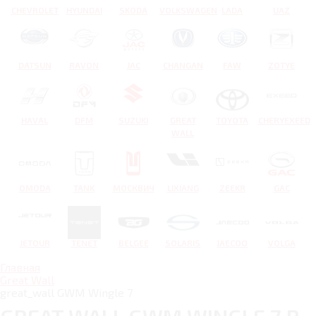
CHEVROLET
HYUNDAI
SKODA
VOLKSWAGEN
LADA
UAZ
DATSUN
RAVON
JAC
CHANGAN
FAW
ZOTYE
HAVAL
DFM
SUZUKI
GREAT
TOYOTA
CHERYEXEED
WALL
OMODA
TANK
МОСКВИЧ
LIXIANG
ZEEKR
GAC
JETOUR
TENET
BELGEE
SOLARIS
JAECOO
VOLGA
Главная
Great Wall
great_wall GWM Wingle 7