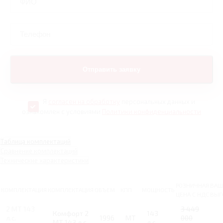
Я
согласен на обработку
персональных данных и
ознакомлен с условиями
Политики конфиденциальности
Таблица комплектаций
Сравнение комплектаций
Технические характеристики
РОЗНИЧНАЯ
ВАШ
КОМПЛЕКТАЦИЯ
КОМПЛЕКТАЦИЯ
ОБЪЕМ
КПП
МОЩНОСТЬ
ЦЕНА С НДС
ВЫГ
2 MT 143
3 449
Комфорт 2
143
л.с.
1996
MT
000
MT 143 л.с.
л.с.