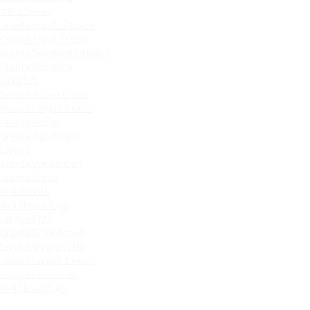
Iskra Sedan
Granta Sport Liftback
Granta Sport Sedan
Granta Sportline Liftback
Granta Sportline
Iskra SW
Granta Active Cross
Новый Largus 7 мест
Granta Sedan
Granta Hatchback
Largus
Granta Универсал
Granta Cross
4x4 Bronto
4x4 Urban 3 дв.
Largus CNG
Granta Drive Active
Largus Фургон CNG
Новый Largus 5 мест
Largus Cross CNG
4x4 Urban 5 дв.