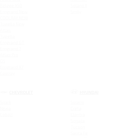
Belgee X50
Solano II
Emgrand New
Smily
COOLRAY NEW
Tugella New
Atlas
Tugella
Emgrand GT
Emgrand 7
Atlas Pro
GS
Emgrand X7
Coolray
CHEVROLET
HYUNDAI
Spark
Solaris
Nexia
Creta
Cobalt
Elantra
Sonata
Tucson
Santa Fe