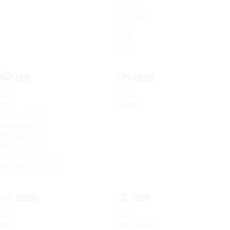
CS75FL
CS35 Plus
CS35
CS75
CS55
FAW
ZOTYE
X40
T600
X80
Coupa
Bestune T55
Bestune B70
Bestune T77
Bestune T99
BESTUNE T99 NEW
Bestune B70 NEW
HAVAL
DFM
H2
580
H5
H30 CROSS