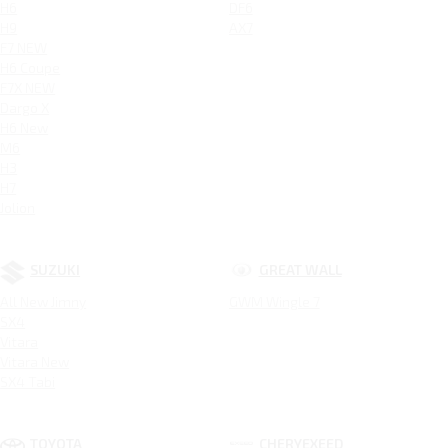
H6
DF6
H9
AX7
F7 NEW
H6 Coupe
F7X NEW
Dargo X
H6 New
M6
H3
H7
Jolion
SUZUKI
GREAT WALL
All New Jimny
GWM Wingle 7
SX4
Vitara
Vitara New
SX4 Tabi
TOYOTA
CHERYEXEED