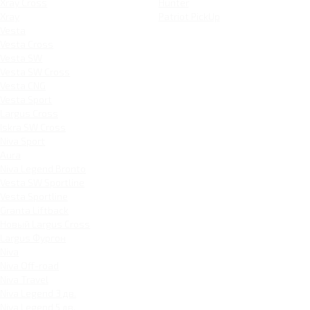
Xray Cross
Hunter
Xray
Patriot PickUp
Vesta
Vesta Cross
Vesta SW
Vesta SW Cross
Vesta CNG
Vesta Sport
Largus Cross
Iskra SW Cross
Niva Sport
Aura
Niva Legend Bronto
Vesta SW Sportline
Vesta Sportline
Granta Liftback
Новый Largus Cross
Largus Фургон
Niva
Niva Off-road
Niva Travel
Niva Legend 3 дв.
Niva Legend 5 дв.