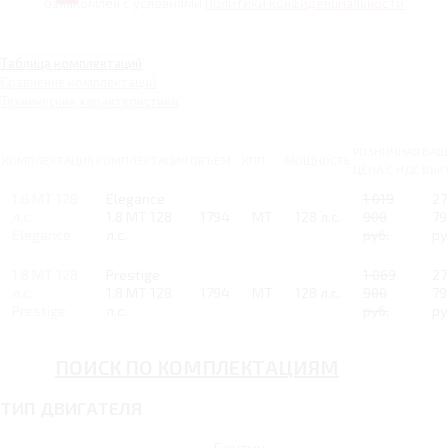
ознакомлен с условиями
Политики конфиденциальности
Таблица комплектаций
Сравнение комплектаций
Технические характеристики
РОЗНИЧНАЯ
ВАШ
КОМПЛЕКТАЦИЯ
КОМПЛЕКТАЦИЯ
ОБЪЕМ
КПП
МОЩНОСТЬ
ЦЕНА С НДС
ВЫГ
1.8 MT 128
Elegance
1 019
27
л.с.
1.8 MT 128
1794
MT
128 л.с.
900
79
Elegance
л.с.
руб.
ру
1.8 MT 128
Prestige
1 069
27
л.с.
1.8 MT 128
1794
MT
128 л.с.
900
79
Prestige
л.с.
руб.
ру
ПОИСК ПО КОМПЛЕКТАЦИЯМ
ТИП ДВИГАТЕЛЯ
Бензин