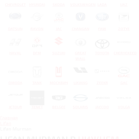
CHEVROLET
HYUNDAI
SKODA
VOLKSWAGEN
LADA
UAZ
DATSUN
RAVON
JAC
CHANGAN
FAW
ZOTYE
HAVAL
DFM
SUZUKI
GREAT
TOYOTA
CHERYEXEED
WALL
OMODA
TANK
МОСКВИЧ
LIXIANG
ZEEKR
GAC
JETOUR
TENET
BELGEE
SOLARIS
JAECOO
VOLGA
Главная
Lifan
Lifan Murman