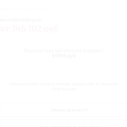
9
автомобилей в наличии
от 1 019 900 руб
от
746 102
руб
Ваша выгода при покупке в кредит
93798 руб
Оптимальное предложение, найденное в
Нижнем
Новгороде
Нашли дешевле?
Есть автомобиль в Trade In