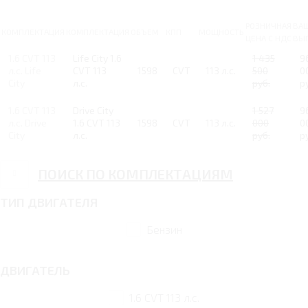
РОЗНИЧНАЯ
ВА
КОМПЛЕКТАЦИЯ
КОМПЛЕКТАЦИЯ
ОБЪЕМ
КПП
МОЩНОСТЬ
ЦЕНА С НДС
ВЫ
1.6 CVT 113
Life City 1.6
1 435
9
л.с. Life
CVT 113
1598
CVT
113 л.с.
500
0
City
л.с.
руб.
р
1.6 CVT 113
Drive City
1 527
9
л.с. Drive
1.6 CVT 113
1598
CVT
113 л.с.
000
0
City
л.с.
руб.
р
ПОИСК ПО КОМПЛЕКТАЦИЯМ
ТИП ДВИГАТЕЛЯ
Бензин
ДВИГАТЕЛЬ
1.6 CVT 113 л.с.