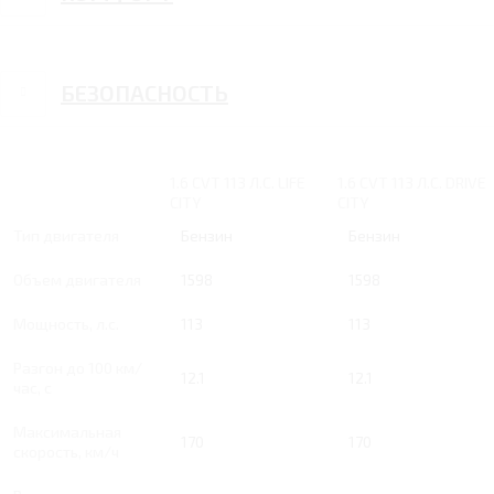
БЕЗОПАСНОСТЬ
1.6 CVT 113 Л.С. LIFE
1.6 CVT 113 Л.С. DRIVE
CITY
CITY
Тип двигателя
Бензин
Бензин
Объем двигателя
1598
1598
Мощность, л.с.
113
113
Разгон до 100 км/
12.1
12.1
час, с
Максимальная
170
170
скорость, км/ч