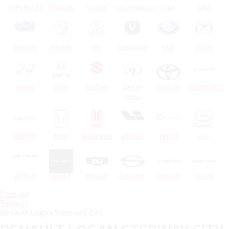
CHEVROLET
HYUNDAI
SKODA
VOLKSWAGEN
LADA
UAZ
DATSUN
RAVON
JAC
CHANGAN
FAW
ZOTYE
HAVAL
DFM
SUZUKI
GREAT
TOYOTA
CHERYEXEED
WALL
OMODA
TANK
МОСКВИЧ
LIXIANG
ZEEKR
GAC
JETOUR
TENET
BELGEE
SOLARIS
JAECOO
VOLGA
Главная
Renault
Renault Logan Stepway City