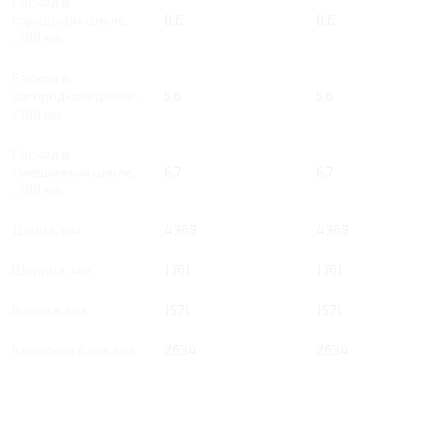
Расход в
городском цикле,
8.6
8.6
/100 км
Расход в
загородном цикле,
5.6
5.6
/100 км
Расход в
смешанном цикле,
6.7
6.7
/100 км
Длина, мм
4368
4368
Ширина, мм
1761
1761
Высота, мм
1571
1571
Колесная база, мм
2634
2634