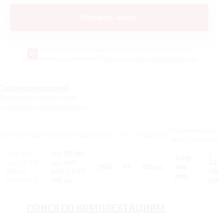
Я
согласен на обработку
персональных данных и
ознакомлен с условиями
Политики конфиденциальности
Таблица комплектаций
Сравнение комплектаций
Технические характеристики
РОЗНИЧНАЯ
ВАШ
КОМПЛЕКТАЦИЯ
КОМПЛЕКТАЦИЯ
ОБЪЕМ
КПП
МОЩНОСТЬ
ЦЕНА С НДС
ВЫГ
2 RT 180
2.0 TSI 180
1
5 455
л.с. 2.0 TSI
л.с. 4х4
22
1984
RT
180 л.с.
500
180 л.с.
DSG-7 2 RT
00
руб.
4х4 DSG-7
180 л.с.
ру
ПОИСК ПО КОМПЛЕКТАЦИЯМ