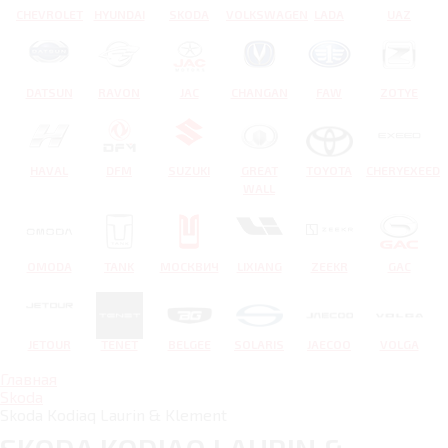
CHEVROLET
HYUNDAI
SKODA
VOLKSWAGEN
LADA
UAZ
DATSUN
RAVON
JAC
CHANGAN
FAW
ZOTYE
HAVAL
DFM
SUZUKI
GREAT
TOYOTA
CHERYEXEED
WALL
OMODA
TANK
МОСКВИЧ
LIXIANG
ZEEKR
GAC
JETOUR
TENET
BELGEE
SOLARIS
JAECOO
VOLGA
Главная
Skoda
Skoda Kodiaq Laurin & Klement