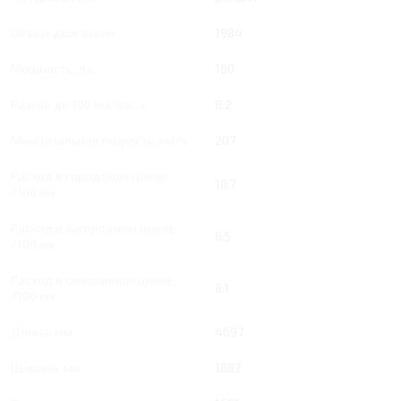
Объем двигателя
1984
Мощность, л.с.
180
Разгон до 100 км/час, с
8.2
Максимальная скорость, км/ч
207
Расход в городском цикле,
10.7
/100 км
Расход в загородном цикле,
6.5
/100 км
Расход в смешанном цикле,
8.1
/100 км
Длина, мм
4697
Ширина, мм
1882