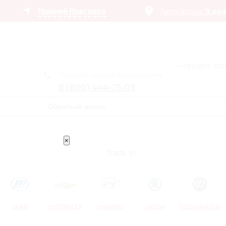
Нижний Новгород
Автосалоны:
9 ди
– сервис п
Получить лучшее предложение
8 (800) 444-75-09
Обратный звонок
×
Trade In
LIFAN
CHEVROLET
HYUNDAI
SKODA
VOLKSWAGEN