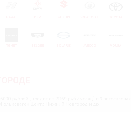
HAVAL
DFM
SUZUKI
GREAT WALL
TOYOTA
TENET
BELGEE
SOLARIS
JAECOO
VOLGA
ГОРОДЕ
736000 рублей (кредит от 21169 руб./месяц) в 9 автосало
 Фольксваген Центр Нижний Новгород и др.