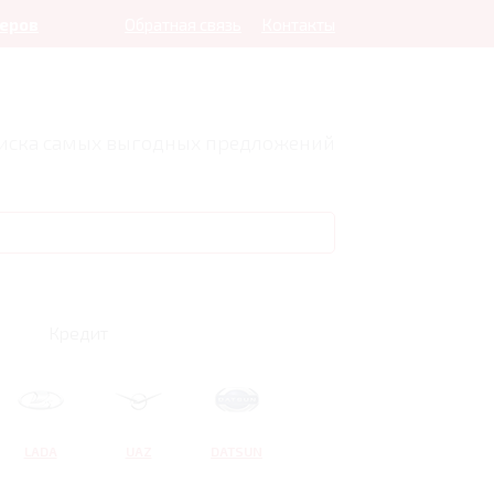
леров
Обратная связь
Контакты
оиска самых выгодных предложений
Кредит
LADA
UAZ
DATSUN