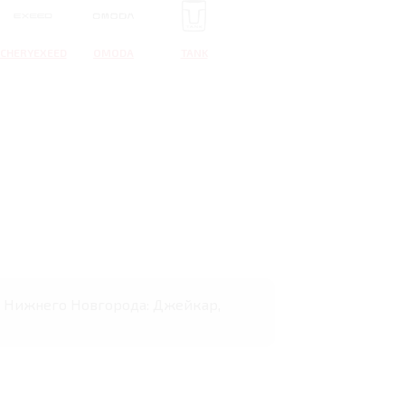
CHERYEXEED
OMODA
TANK
нах Нижнего Новгорода: Джейкар,