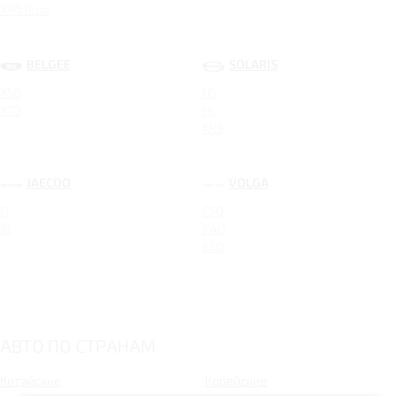
X90 Plus
BELGEE
SOLARIS
X50
HS
X70
HC
KRS
JAECOO
VOLGA
J7
C50
J8
K40
K50
АВТО ПО СТРАНАМ
Китайские
Корейские