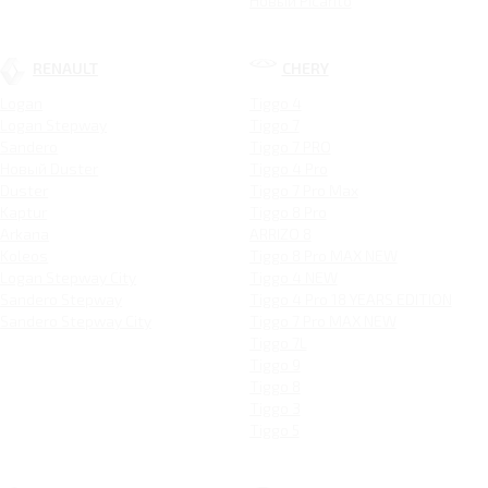
Новый Picanto
RENAULT
CHERY
Logan
Tiggo 4
Logan Stepway
Tiggo 7
Sandero
Tiggo 7 PRO
Новый Duster
Tiggo 4 Pro
Duster
Tiggo 7 Pro Max
Kaptur
Tiggo 8 Pro
Arkana
ARRIZO 8
Koleos
Tiggo 8 Pro MAX NEW
Logan Stepway City
Tiggo 4 NEW
Sandero Stepway
Tiggo 4 Pro 18 YEARS EDITION
Sandero Stepway City
Tiggo 7 Pro MAX NEW
Tiggo 7L
Tiggo 9
Tiggo 8
Tiggo 3
Tiggo 5