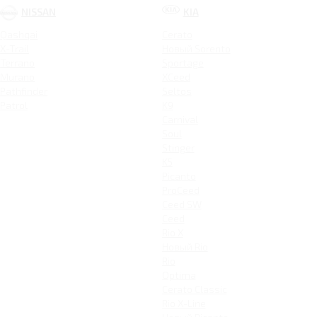
NISSAN
KIA
Qashqai
Cerato
X-Trail
Новый Sorento
Terrano
Sportage
Murano
XCeed
Pathfinder
Seltos
Patrol
K9
Carnival
Soul
Stinger
K5
Picanto
ProCeed
Ceed SW
Ceed
Rio X
Новый Rio
Rio
Optima
Cerato Classic
Rio X-Line