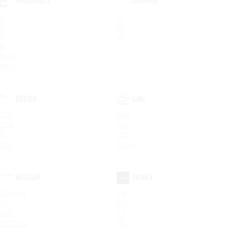
3
L7
5
L8
6
L9
8
M70
M90
ZEEKR
GAC
001
GN8
009
GS5
X
GS8
007
GS8 II
JETOUR
TENET
Dashing
T4
T2
T4L
X50
T7
X70 Plus
T8