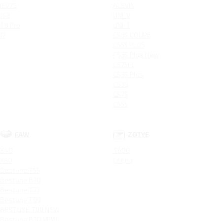
IEV7S
ALSVIN
JS3
UNI-V
T8 Pro
UNI-T
J7
CS85 COUPE
CS55 PLUS
CS35 Plus New
CS75FL
CS35 Plus
CS35
CS75
CS55
FAW
ZOTYE
X40
T600
X80
Coupa
Bestune T55
Bestune B70
Bestune T77
Bestune T99
BESTUNE T99 NEW
Bestune B70 NEW