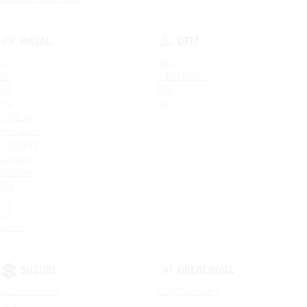
HAVAL
DFM
H2
580
H5
H30 CROSS
H6
DF6
H9
AX7
F7 NEW
H6 Coupe
F7X NEW
Dargo X
H6 New
M6
H3
H7
Jolion
SUZUKI
GREAT WALL
All New Jimny
GWM Wingle 7
SX4