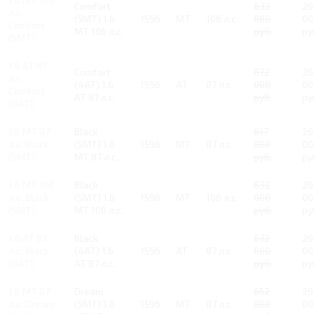
Comfort
632
26
л.с.
(5MT) 1.6
1596
MT
106 л.с.
000
00
Comfort
MT 106 л.с.
руб.
ру
(5MT)
1.6 AT 87
Comfort
672
26
л.с.
(4AT) 1.6
1596
AT
87 л.с.
000
00
Comfort
AT 87 л.с.
руб.
ру
(4AT)
1.6 MT 87
Black
617
26
л.с. Black
(5MT) 1.6
1596
MT
87 л.с.
000
00
(5MT)
MT 87 л.с.
руб.
ру
1.6 MT 106
Black
632
26
л.с. Black
(5MT) 1.6
1596
MT
106 л.с.
000
00
(5MT)
MT 106 л.с.
руб.
ру
1.6 AT 87
Black
672
26
л.с. Black
(4AT) 1.6
1596
AT
87 л.с.
000
00
(4AT)
AT 87 л.с.
руб.
ру
1.6 MT 87
Dream
652
26
л.с. Dream
(5MT) 1.6
1596
MT
87 л.с.
000
00