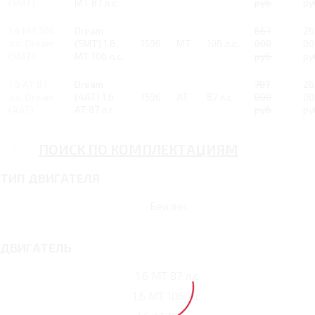
(5MT)
MT 87 л.с.
руб.
ру
1.6 MT 106
Dream
667
26
л.с. Dream
(5MT) 1.6
1596
MT
106 л.с.
000
00
(5MT)
MT 106 л.с.
руб.
ру
1.6 AT 87
Dream
707
26
л.с. Dream
(4AT) 1.6
1596
AT
87 л.с.
000
00
(4AT)
AT 87 л.с.
руб.
ру
ПОИСК ПО КОМПЛЕКТАЦИЯМ
ТИП ДВИГАТЕЛЯ
Бензин
ДВИГАТЕЛЬ
1.6 MT 87 л.с.
1.6 MT 106 л.с.