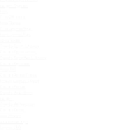
Largus Фургон
Niva
Niva Off-road
Niva Travel
Niva Legend 3 дв.
Niva Legend 5 дв.
Iskra Sedan
Granta Sport Liftback
Granta Sport Sedan
Granta Sportline Liftback
Granta Sportline
Iskra SW
Granta Active Cross
Новый Largus 7 мест
Granta Sedan
Granta Hatchback
Largus
Granta Универсал
Granta Cross
4x4 Bronto
4x4 Urban 3 дв.
Largus CNG