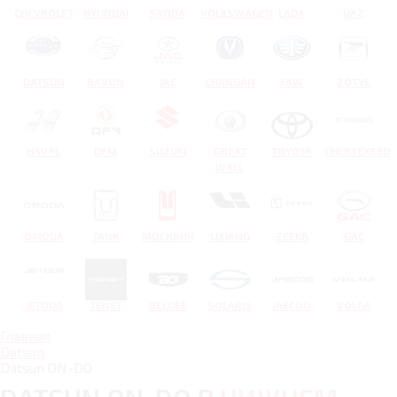
CHEVROLET
HYUNDAI
SKODA
VOLKSWAGEN
LADA
UAZ
DATSUN
RAVON
JAC
CHANGAN
FAW
ZOTYE
HAVAL
DFM
SUZUKI
GREAT
TOYOTA
CHERYEXEED
WALL
OMODA
TANK
МОСКВИЧ
LIXIANG
ZEEKR
GAC
JETOUR
TENET
BELGEE
SOLARIS
JAECOO
VOLGA
Главная
Datsun
Datsun ON-DO