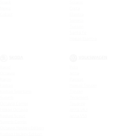
Spark
Solaris
Nexia
Creta
Cobalt
Elantra
Sonata
Tucson
Santa Fe
Новая Elantra
SKODA
VOLKSWAGEN
Rapid
Polo
Octavia
Jetta
Karoq
Passat
Kodiaq
Новый Tiguan
Kodiaq Sportline
Tiguan
Superb
Teramont
Octavia Combi
Touareg
Новая Octavia
Jetta VA3
Kodiaq Scout
Jetta VS5
Superb Combi
Octavia Hockey Edition
Kodiaq Hockey Edition