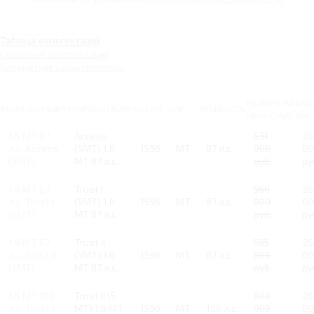
Таблица комплектаций
Сравнение комплектаций
Технические характеристики
РОЗНИЧНАЯ
ВАШ
КОМПЛЕКТАЦИЯ
КОМПЛЕКТАЦИЯ
ОБЪЕМ
КПП
МОЩНОСТЬ
ЦЕНА С НДС
ВЫГ
1.6 MT 87
Access
531
26
л.с. Access
(5MT) 1.6
1596
MT
87 л.с.
000
00
(5MT)
MT 87 л.с.
руб.
ру
1.6 MT 87
Trust I
560
26
л.с. Trust I
(5MT) 1.6
1596
MT
87 л.с.
000
00
(5MT)
MT 87 л.с.
руб.
ру
1.6 MT 87
Trust II
585
26
л.с. Trust II
(5MT) 1.6
1596
MT
87 л.с.
000
00
(5MT)
MT 87 л.с.
руб.
ру
1.6 MT 106
Trust II (5
600
26
л.с. Trust II
MT) 1.6 MT
1596
MT
106 л.с.
000
00