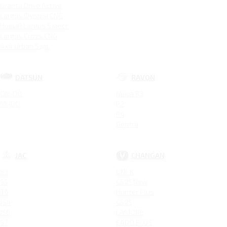
Granta Drive Active
Largus Фургон CNG
Новый Largus 5 мест
Largus Cross CNG
4x4 Urban 5 дв.
DATSUN
RAVON
ON-DO
Nexia R3
MI-DO
R2
R4
Gentra
JAC
CHANGAN
S3
UNI-K
S5
CS95 New
T6
Hunter Plus
JS4
CS95
JS6
LAMORE
S7
EADO PLUS