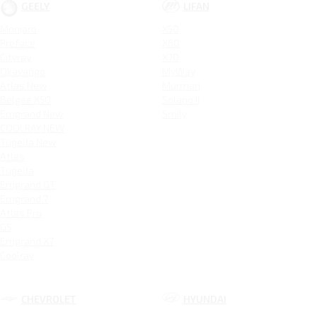
GEELY
LIFAN
Monjaro
X50
Preface
X60
Cityray
X70
Okavango
MyWay
Atlas New
Murman
Belgee X50
Solano II
Emgrand New
Smily
COOLRAY NEW
Tugella New
Atlas
Tugella
Emgrand GT
Emgrand 7
Atlas Pro
GS
Emgrand X7
Coolray
CHEVROLET
HYUNDAI