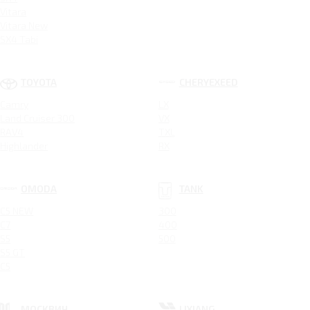
Vitara
Vitara New
SX4 Tabi
TOYOTA
CHERYEXEED
Camry
LX
Land Cruiser 300
VX
RAV4
TXL
Highlander
RX
OMODA
TANK
C5 NEW
300
C7
400
S5
500
S5 GT
C5
МОСКВИЧ
LIXIANG