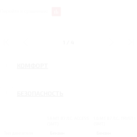
Перейти к сравнению
ДИЗАЙН
1
/
4
КОМФОРТ
БЕЗОПАСНОСТЬ
1.6 MT 87 Л.С. ACCESS
1.6 MT 87 Л.С. TRUST I
(5MT)
(5MT)
Тип двигателя
Бензин
Бензин