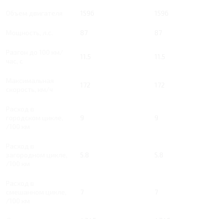
Объем двигателя
1596
1596
Мощность, л.с.
87
87
Разгон до 100 км/
11.5
11.5
час, с
Максимальная
172
172
скорость, км/ч
Расход в
городском цикле,
9
9
/100 км
Расход в
загородном цикле,
5.8
5.8
/100 км
Расход в
смешанном цикле,
7
7
/100 км