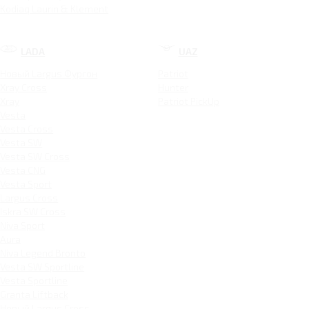
Kodiaq Laurin & Klement
LADA
UAZ
Новый Largus Фургон
Patriot
Xray Cross
Hunter
Xray
Patriot PickUp
Vesta
Vesta Cross
Vesta SW
Vesta SW Cross
Vesta CNG
Vesta Sport
Largus Cross
Iskra SW Cross
Niva Sport
Aura
Niva Legend Bronto
Vesta SW Sportline
Vesta Sportline
Granta Liftback
Новый Largus Cross