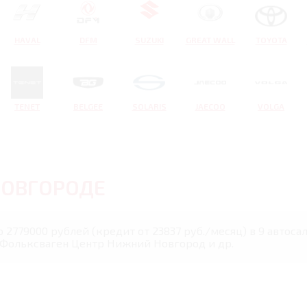
HAVAL
DFM
SUZUKI
GREAT WALL
TOYOTA
TENET
BELGEE
SOLARIS
JAECOO
VOLGA
ОВГОРОДЕ
о 2779000 рублей (кредит от 23837 руб./месяц) в 9 авто
 Фольксваген Центр Нижний Новгород и др.