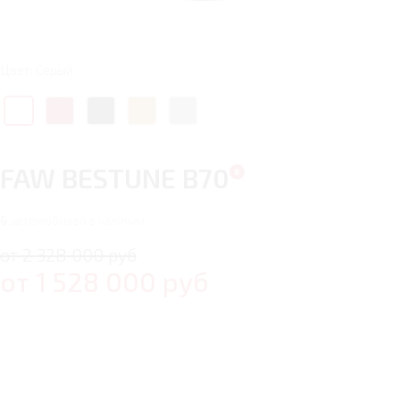
Цвет: Серый
FAW BESTUNE B70
6
автомобилей в наличии
от 2 328 000 руб
от
1 528 000
руб