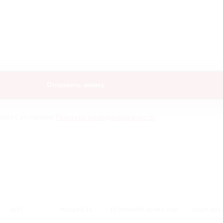
млен с условиями
Политики конфиденциальности
КПП
МОЩНОСТЬ
РОЗНИЧНАЯ ЦЕНА С НДС
ВАША ВЫГ