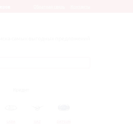
леров
Обратная связь
Контакты
оиска самых выгодных предложений
Кредит
LADA
UAZ
DATSUN