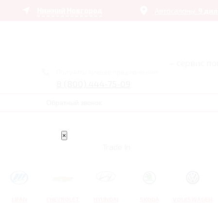
Нижний Новгород
Автосалоны:
9 ди
– сервис п
Получить лучшее предложение
8 (800) 444-75-09
Обратный звонок
×
Trade In
LIFAN
CHEVROLET
HYUNDAI
SKODA
VOLKSWAGEN