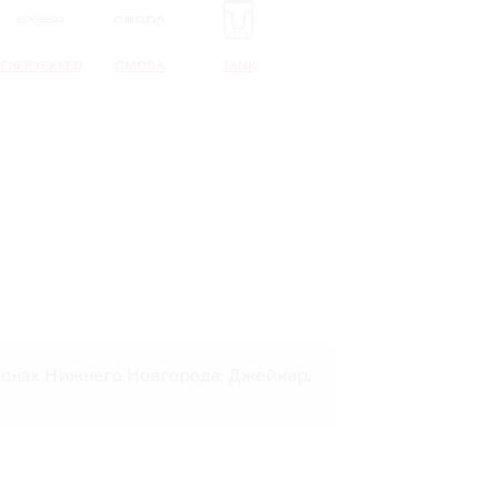
CHERYEXEED
OMODA
TANK
салонах Нижнего Новгорода: Джейкар,