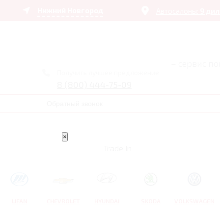
Нижний Новгород
Автосалоны:
9 ди
– сервис п
Получить лучшее предложение
8 (800) 444-75-09
Обратный звонок
×
Trade In
LIFAN
CHEVROLET
HYUNDAI
SKODA
VOLKSWAGEN