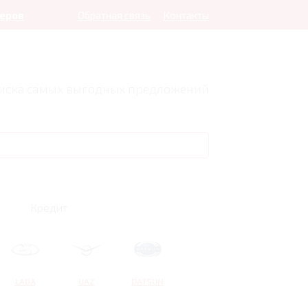
леров
Обратная связь
Контакты
оиска самых выгодных предложений
Кредит
LADA
UAZ
DATSUN