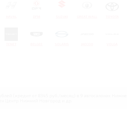
HAVAL
DFM
SUZUKI
GREAT WALL
TOYOTA
TENET
BELGEE
SOLARIS
JAECOO
VOLGA
 рублей (кредит от 8345 руб./месяц) в 9 автосалонах Ниж
ен Центр Нижний Новгород и др.