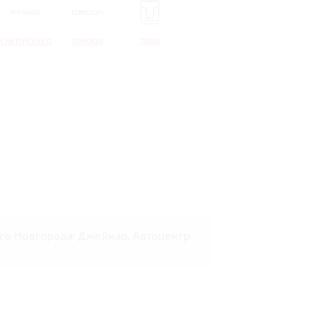
CHERYEXEED
OMODA
TANK
него Новгорода: Джейкар, Автоцентр