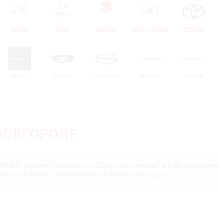
HAVAL
DFM
SUZUKI
GREAT WALL
TOYOTA
TENET
BELGEE
SOLARIS
JAECOO
VOLGA
НОВГОРОДЕ
 996900 рублей (кредит от 8391 руб./месяц) в 9 автосало
 Фольксваген Центр Нижний Новгород и др.