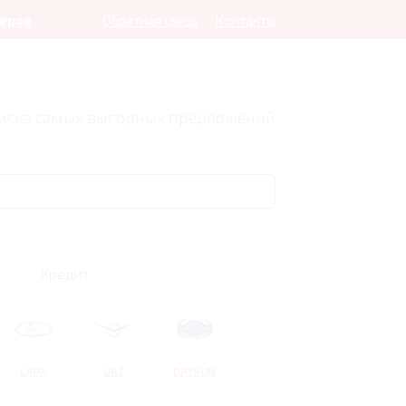
леров
Обратная связь
Контакты
оиска самых выгодных предложений
Кредит
LADA
UAZ
DATSUN