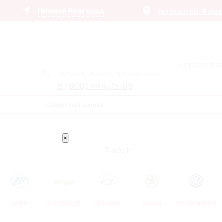
Нижний Новгород
Автосалоны:
9 ди
– сервис п
Получить лучшее предложение
8 (800) 444-75-09
Обратный звонок
×
Trade In
LIFAN
CHEVROLET
HYUNDAI
SKODA
VOLKSWAGEN