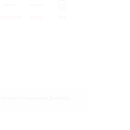
CHERYEXEED
OMODA
TANK
нах Нижнего Новгорода: Джейкар,