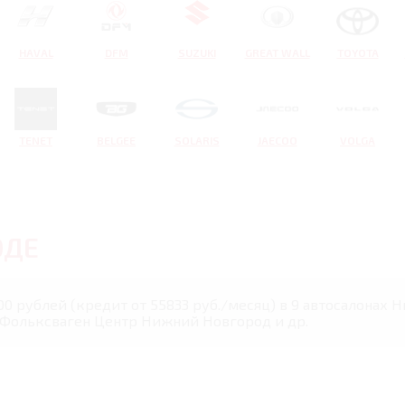
HAVAL
DFM
SUZUKI
GREAT WALL
TOYOTA
TENET
BELGEE
SOLARIS
JAECOO
VOLGA
ОДЕ
000 рублей (кредит от 55833 руб./месяц) в 9 автосалонах
 Фольксваген Центр Нижний Новгород и др.