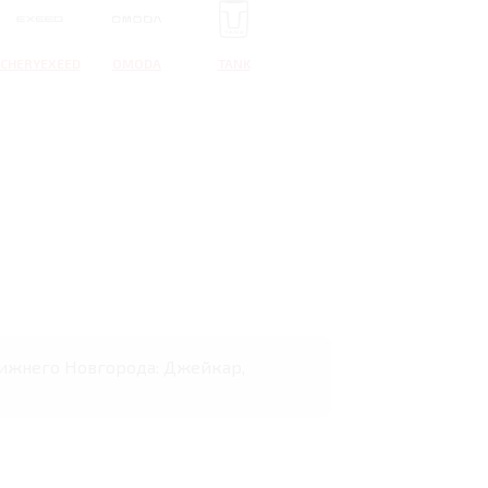
CHERYEXEED
OMODA
TANK
 Нижнего Новгорода: Джейкар,