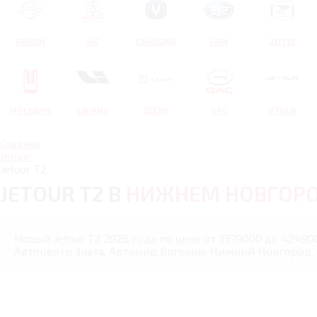
RAVON
JAC
CHANGAN
FAW
ZOTYE
МОСКВИЧ
LIXIANG
ZEEKR
GAC
JETOUR
Главная
Jetour
Jetour T2
JETOUR T2 В
НИЖНЕМ НОВГОР
Новый Jetour T2 2026 года по цене от 3579000 до 4249
Автоцентр Злата, Автомир Богемия Нижний Новгород,