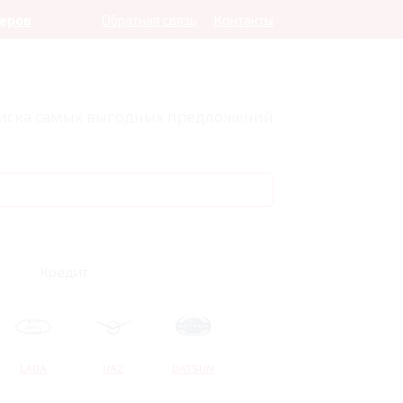
леров
Обратная связь
Контакты
оиска самых выгодных предложений
Кредит
LADA
UAZ
DATSUN