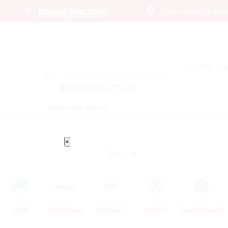
Нижний Новгород
Автосалоны:
9 ди
– сервис п
Получить лучшее предложение
8 (800) 444-75-09
Обратный звонок
×
Trade In
LIFAN
CHEVROLET
HYUNDAI
SKODA
VOLKSWAGEN