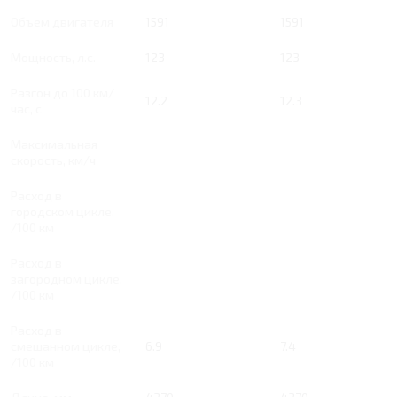
Объем двигателя
1591
1591
Мощность, л.с.
123
123
Разгон до 100 км/
12.2
12.3
час, с
Максимальная
скорость, км/ч
Расход в
городском цикле,
/100 км
Расход в
загородном цикле,
/100 км
Расход в
смешанном цикле,
6.9
7.4
/100 км