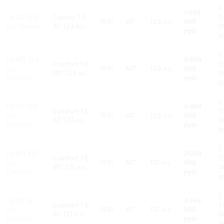
1
1 999
1.6 AT 123
Classic 1.6
1
1591
AT
123 л.с.
900
л.с. Classic
AT 123 л.с.
0
руб.
р
1
1.6 MT 123
2 029
Comfort 1.6
1
л.с.
1591
MT
123 л.с.
900
MT 123 л.с.
0
Comfort
руб.
р
1
1.6 AT 123
2 069
Comfort 1.6
1
л.с.
1591
AT
123 л.с.
900
AT 123 л.с.
0
Comfort
руб.
р
1
1.6 MT 121
2 099
Comfort 1.6
1
л.с.
1591
MT
121 л.с.
900
MT 121 л.с.
0
Comfort
руб.
р
1
1.6 AT 121
2 149
Comfort 1.6
1
л.с.
1591
AT
121 л.с.
900
AT 121 л.с.
0
Comfort
руб.
р