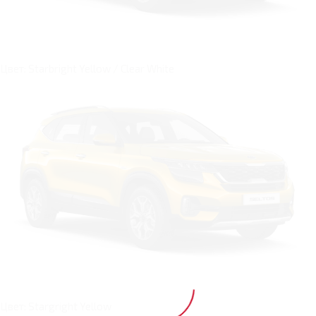
Цвет: Starbright Yellow / Clear White
Цвет: Stargright Yellow