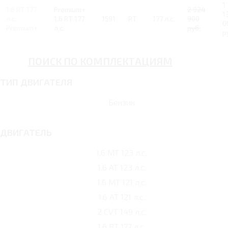
1
1.6 RT 177
Premium+
2 924
1
л.с.
1.6 RT 177
1591
RT
177 л.с.
900
0
Premium+
л.с.
руб.
р
ПОИСК ПО КОМПЛЕКТАЦИЯМ
ТИП ДВИГАТЕЛЯ
Бензин
ДВИГАТЕЛЬ
1.6 MT 123 л.с.
1.6 AT 123 л.с.
1.6 MT 121 л.с.
1.6 AT 121 л.с.
2 CVT 149 л.с.
1.6 RT 177 л.с.