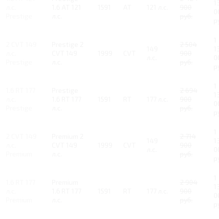
1
л.с.
1.6 AT 121
1591
AT
121 л.с.
900
0
Prestige
л.с.
руб.
р
1
2 CVT 149
Prestige 2
2 504
149
1
л.с.
CVT 149
1999
CVT
900
л.с.
0
Prestige
л.с.
руб.
р
1
1.6 RT 177
Prestige
2 694
1
л.с.
1.6 RT 177
1591
RT
177 л.с.
900
0
Prestige
л.с.
руб.
р
1
2 CVT 149
Premium 2
2 714
149
1
л.с.
CVT 149
1999
CVT
900
л.с.
0
Premium
л.с.
руб.
р
1
1.6 RT 177
Premium
2 904
1
л.с.
1.6 RT 177
1591
RT
177 л.с.
900
0
Premium
л.с.
руб.
р