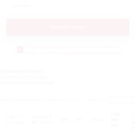
Я
согласен на обработку
персональных данных и
ознакомлен с условиями
Политики конфиденциальности
Таблица комплектаций
Сравнение комплектаций
Технические характеристики
РОЗНИЧНАЯ
ВА
КОМПЛЕКТАЦИЯ
КОМПЛЕКТАЦИЯ
ОБЪЕМ
КПП
МОЩНОСТЬ
ЦЕНА С НДС
ВЫ
1
1 959
1.6 MT 123
Classic 1.6
1
1591
MT
123 л.с.
900
л.с. Classic
MT 123 л.с.
0
руб.
р