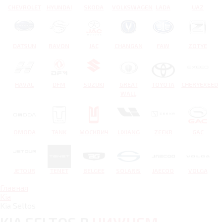
CHEVROLET
HYUNDAI
SKODA
VOLKSWAGEN
LADA
UAZ
DATSUN
RAVON
JAC
CHANGAN
FAW
ZOTYE
HAVAL
DFM
SUZUKI
GREAT
TOYOTA
CHERYEXEED
WALL
OMODA
TANK
МОСКВИЧ
LIXIANG
ZEEKR
GAC
JETOUR
TENET
BELGEE
SOLARIS
JAECOO
VOLGA
Главная
Kia
Kia Seltos