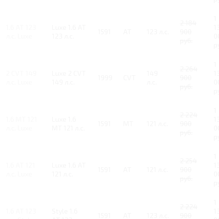
1
2 184
1.6 AT 123
Luxe 1.6 AT
1
1591
AT
123 л.с.
900
л.с. Luxe
123 л.с.
0
руб.
р
1
2 264
2 CVT 149
Luxe 2 CVT
149
1
1999
CVT
900
л.с. Luxe
149 л.с.
л.с.
0
руб.
р
1
2 224
1.6 MT 121
Luxe 1.6
1
1591
MT
121 л.с.
900
л.с. Luxe
MT 121 л.с.
0
руб.
р
1
2 254
1.6 AT 121
Luxe 1.6 AT
1
1591
AT
121 л.с.
900
л.с. Luxe
121 л.с.
0
руб.
р
1
2 224
1.6 AT 123
Style 1.6
1
1591
AT
123 л.с.
900